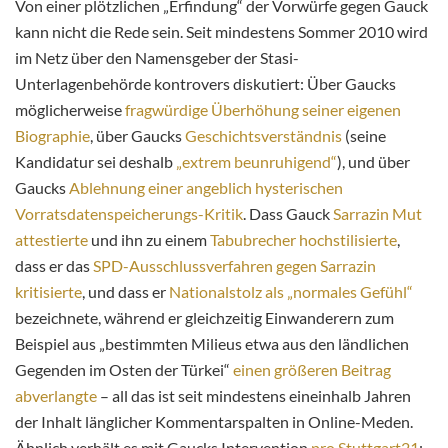
Von einer plötzlichen „Erfindung“ der Vorwürfe gegen Gauck
kann nicht die Rede sein. Seit mindestens Sommer 2010 wird
im Netz über den Namensgeber der Stasi-
Unterlagenbehörde kontrovers diskutiert: Über Gaucks
möglicherweise
fragwürdige Überhöhung seiner eigenen
Biographie
, über Gaucks
Geschichtsverständnis
(seine
Kandidatur sei deshalb
„extrem beunruhigend“
), und über
Gaucks
Ablehnung einer angeblich hysterischen
Vorratsdatenspeicherungs-Kritik
. Dass Gauck
Sarrazin Mut
attestierte
und ihn zu einem
Tabubrecher hochstilisierte
,
dass er das
SPD-Ausschlussverfahren gegen Sarrazin
kritisierte
, und dass er
Nationalstolz als „normales Gefühl“
bezeichnete, während er gleichzeitig Einwanderern zum
Beispiel aus „bestimmten Milieus etwa aus den ländlichen
Gegenden im Osten der Türkei“
einen größeren Beitrag
abverlangte
– all das ist seit mindestens eineinhalb Jahren
der Inhalt länglicher Kommentarspalten in Online-Meden.
Ähnlich verhält es mit Gaucks Intervention
pro Stuttgart21
: