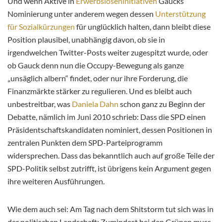
Und wenn Aktive in
Erwerbsloseninitiativen
Gaucks
Nominierung unter anderem wegen dessen
Unterstützung
für Sozialkürzungen
für unglücklich halten, dann bleibt diese
Position plausibel, unabhängig davon, ob sie in
irgendwelchen Twitter-Posts weiter zugespitzt wurde, oder
ob Gauck denn nun die Occupy-Bewegung als ganze
„unsäglich albern“ findet, oder nur ihre Forderung, die
Finanzmärkte stärker zu regulieren. Und es bleibt auch
unbestreitbar, was
Daniela Dahn
schon ganz zu Beginn der
Debatte, nämlich im Juni 2010 schrieb: Dass die SPD einen
Präsidentschaftskandidaten nominiert, dessen Positionen in
zentralen Punkten dem SPD-Parteiprogramm
widersprechen. Dass das bekanntlich auch auf große Teile der
SPD-Politik selbst zutrifft, ist übrigens kein Argument gegen
ihre weiteren Ausführungen.
Wie dem auch sei: Am Tag nach dem Shitstorm tut sich was in
der politischen Landschaft: Zumindest bei den Grünen muss