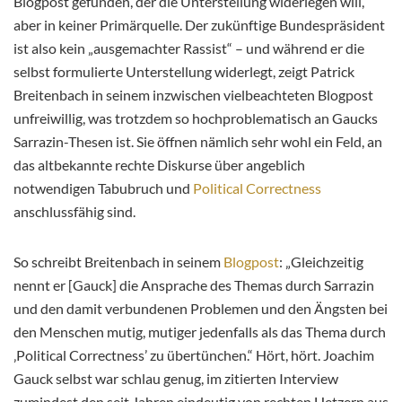
Blogpost gefunden, der die Unterstellung widerlegen will,
aber in keiner Primärquelle. Der zukünftige Bundespräsident
ist also kein „ausgemachter Rassist“ – und während er die
selbst formulierte Unterstellung widerlegt, zeigt Patrick
Breitenbach in seinem inzwischen vielbeachteten Blogpost
unfreiwillig, was trotzdem so hochproblematisch an Gaucks
Sarrazin-Thesen ist. Sie öffnen nämlich sehr wohl ein Feld, an
das altbekannte rechte Diskurse über angeblich
notwendigen Tabubruch und
Political Correctness
anschlussfähig sind.
So schreibt Breitenbach in seinem
Blogpost
: „Gleichzeitig
nennt er [Gauck] die Ansprache des Themas durch Sarrazin
und den damit verbundenen Problemen und den Ängsten bei
den Menschen mutig, mutiger jedenfalls als das Thema durch
‚Political Correctness’ zu übertünchen.“ Hört, hört. Joachim
Gauck selbst war schlau genug, im zitierten Interview
zumindest den seit Jahren eindeutig von rechten Hetzern aus