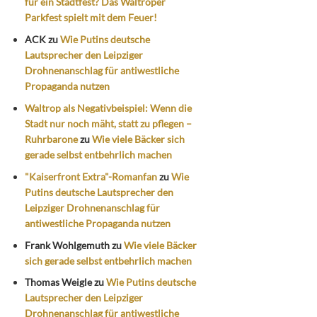
für ein Stadtfest? Das Waltroper
Parkfest spielt mit dem Feuer!
ACK
zu
Wie Putins deutsche
Lautsprecher den Leipziger
Drohnenanschlag für antiwestliche
Propaganda nutzen
Waltrop als Negativbeispiel: Wenn die
Stadt nur noch mäht, statt zu pflegen –
Ruhrbarone
zu
Wie viele Bäcker sich
gerade selbst entbehrlich machen
"Kaiserfront Extra"-Romanfan
zu
Wie
Putins deutsche Lautsprecher den
Leipziger Drohnenanschlag für
antiwestliche Propaganda nutzen
Frank Wohlgemuth
zu
Wie viele Bäcker
sich gerade selbst entbehrlich machen
Thomas Weigle
zu
Wie Putins deutsche
Lautsprecher den Leipziger
Drohnenanschlag für antiwestliche