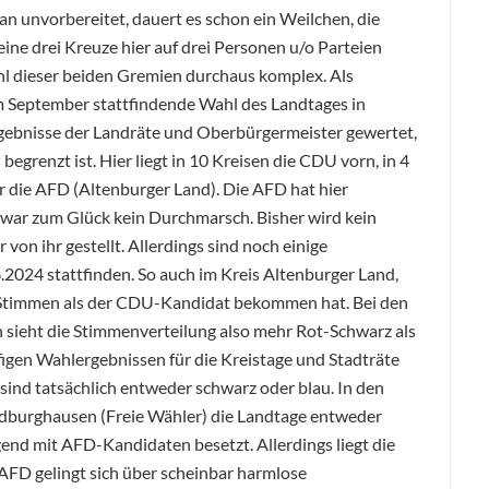
 unvorbereitet, dauert es schon ein Weilchen, die
eine drei Kreuze hier auf drei Personen u/o Parteien
ahl dieser beiden Gremien durchaus komplex. Als
m September stattfindende Wahl des Landtages in
rgebnisse der Landräte und Oberbürgermeister gewertet,
grenzt ist. Hier liegt in 10 Kreisen die CDU vorn, in 4
r die AFD (Altenburger Land). Die AFD hat hier
 war zum Glück kein Durchmarsch. Bisher wird kein
on ihr gestellt. Allerdings sind noch einige
2024 stattfinden. So auch im Kreis Altenburger Land,
Stimmen als der CDU-Kandidat bekommen hat. Bei den
sieht die Stimmenverteilung also mehr Rot-Schwarz als
figen Wahlergebnissen für die Kreistage und Stadträte
 sind tatsächlich entweder schwarz oder blau. In den
ldburghausen (Freie Wähler) die Landtage entweder
nd mit AFD-Kandidaten besetzt. Allerdings liegt die
AFD gelingt sich über scheinbar harmlose