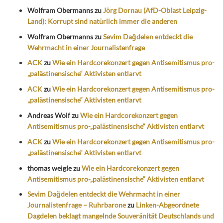
Wolfram Obermanns
zu
Jörg Dornau (AfD-Oblast Leipzig-
Land): Korrupt sind natürlich immer die anderen
Wolfram Obermanns
zu
Sevim Dağdelen entdeckt die
Wehrmacht in einer Journalistenfrage
ACK
zu
Wie ein Hardcorekonzert gegen Antisemitismus pro-
„palästinensische“ Aktivisten entlarvt
ACK
zu
Wie ein Hardcorekonzert gegen Antisemitismus pro-
„palästinensische“ Aktivisten entlarvt
Andreas Wolf
zu
Wie ein Hardcorekonzert gegen
Antisemitismus pro-„palästinensische“ Aktivisten entlarvt
ACK
zu
Wie ein Hardcorekonzert gegen Antisemitismus pro-
„palästinensische“ Aktivisten entlarvt
thomas weigle
zu
Wie ein Hardcorekonzert gegen
Antisemitismus pro-„palästinensische“ Aktivisten entlarvt
Sevim Dağdelen entdeckt die Wehrmacht in einer
Journalistenfrage – Ruhrbarone
zu
Linken-Abgeordnete
Dagdelen beklagt mangelnde Souveränität Deutschlands und