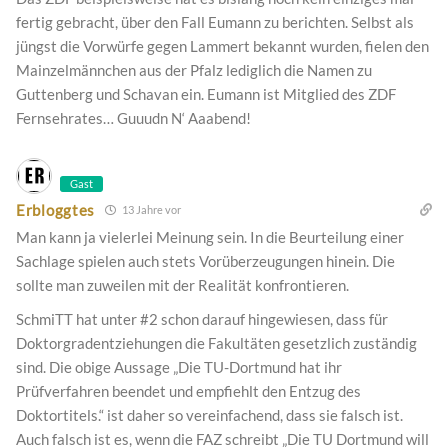
fertig gebracht, über den Fall Eumann zu berichten. Selbst als
jüngst die Vorwürfe gegen Lammert bekannt wurden, fielen den
Mainzelmännchen aus der Pfalz lediglich die Namen zu
Guttenberg und Schavan ein. Eumann ist Mitglied des ZDF
Fernsehrates… Guuudn N‘ Aaabend!
Gast
Erbloggtes
13 Jahre vor
Man kann ja vielerlei Meinung sein. In die Beurteilung einer
Sachlage spielen auch stets Vorüberzeugungen hinein. Die
sollte man zuweilen mit der Realität konfrontieren.
SchmiTT hat unter #2 schon darauf hingewiesen, dass für
Doktorgradentziehungen die Fakultäten gesetzlich zuständig
sind. Die obige Aussage „Die TU-Dortmund hat ihr
Prüfverfahren beendet und empfiehlt den Entzug des
Doktortitels.“ ist daher so vereinfachend, dass sie falsch ist.
Auch falsch ist es, wenn die FAZ schreibt „Die TU Dortmund will