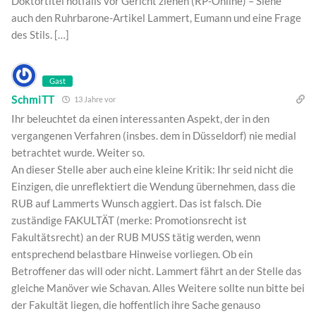
Doktortitel notfalls vor Gericht ziehen (RP-Online) – Siehe
auch den Ruhrbarone-Artikel Lammert, Eumann und eine Frage
des Stils. […]
Gast
SchmiTT
13 Jahre vor
Ihr beleuchtet da einen interessanten Aspekt, der in den
vergangenen Verfahren (insbes. dem in Düsseldorf) nie medial
betrachtet wurde. Weiter so.
An dieser Stelle aber auch eine kleine Kritik: Ihr seid nicht die
Einzigen, die unreflektiert die Wendung übernehmen, dass die
RUB auf Lammerts Wunsch aggiert. Das ist falsch. Die
zuständige FAKULTÄT (merke: Promotionsrecht ist
Fakultätsrecht) an der RUB MUSS tätig werden, wenn
entsprechend belastbare Hinweise vorliegen. Ob ein
Betroffener das will oder nicht. Lammert fährt an der Stelle das
gleiche Manöver wie Schavan. Alles Weitere sollte nun bitte bei
der Fakultät liegen, die hoffentlich ihre Sache genauso