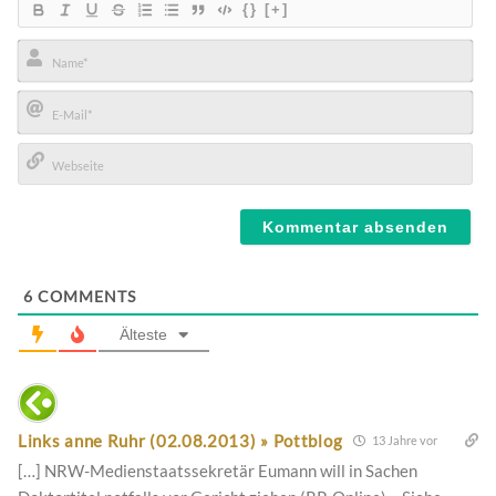
{}
[+]
Name*
E-
Mail*
Webseite
6
COMMENTS
Älteste
Links anne Ruhr (02.08.2013) » Pottblog
13 Jahre vor
[…] NRW-Medienstaatssekretär Eumann will in Sachen