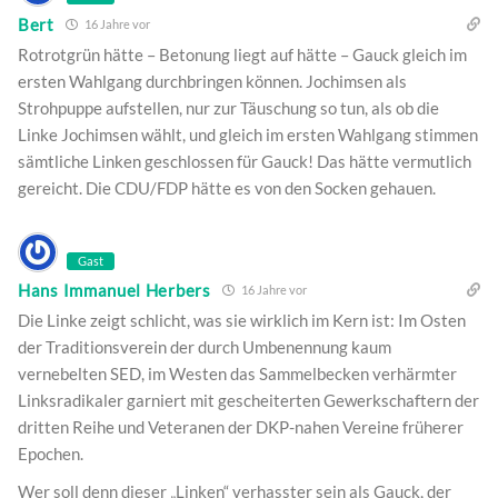
Bert
16 Jahre vor
Rotrotgrün hätte – Betonung liegt auf hätte – Gauck gleich im
ersten Wahlgang durchbringen können. Jochimsen als
Strohpuppe aufstellen, nur zur Täuschung so tun, als ob die
Linke Jochimsen wählt, und gleich im ersten Wahlgang stimmen
sämtliche Linken geschlossen für Gauck! Das hätte vermutlich
gereicht. Die CDU/FDP hätte es von den Socken gehauen.
Gast
Hans Immanuel Herbers
16 Jahre vor
Die Linke zeigt schlicht, was sie wirklich im Kern ist: Im Osten
der Traditionsverein der durch Umbenennung kaum
vernebelten SED, im Westen das Sammelbecken verhärmter
Linksradikaler garniert mit gescheiterten Gewerkschaftern der
dritten Reihe und Veteranen der DKP-nahen Vereine früherer
Epochen.
Wer soll denn dieser „Linken“ verhasster sein als Gauck, der