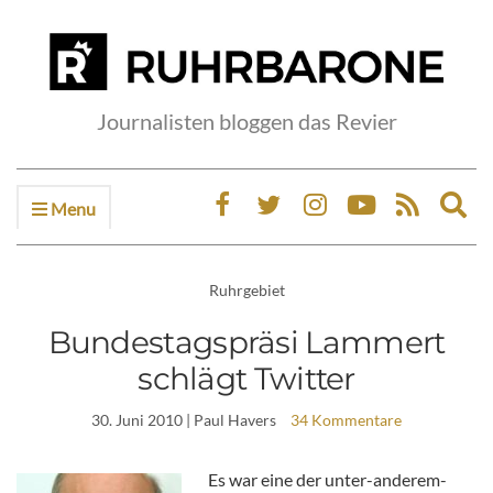
Journalisten bloggen das Revier
Menu
Ex
sea
fo
Ruhrgebiet
Bundestagspräsi Lammert
schlägt Twitter
30. Juni 2010
| Paul Havers
34 Kommentare
Es war eine der unter-anderem-