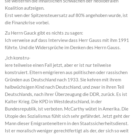
sie weiterhin die inhaltlichen Schwächen der neoliberalen
Koalition aufzeigen.
Erst wen der Spitzensteuersatz auf 80% angehoben wurde, ist
die Finanzkrise vorbei.
Zu Herrn Gauck gibt es nichts zu sagen:
Ich verweise auf dass Interview dass Herr Gauss mit ihm 1991
führte. Und die Widersprüche im Denken des Herrn Gauss.
„Ich konstru-
iere teilweise einen Fall jetzt, aber er ist nur teilweise
konstruiert. Eltern emigrieren aus politischen oder rassischen
Gründen aus Deutschland nach 1933. Sie kehren mit ihrem
halbwüchsigen Kind nach Deutschland, und zwar in ihren Teil
Deutschlands, nach ihrer Überzeugung die DDR, zurück. Es ist
Kalter Krieg. Die KPD in Westdeutschland, in der
Bundesrepublik, ist verboten. McCarthy wütet in Amerika. Die
Utopie des Sozialismus fühlt sich sehr gefährdet. Jetzt geht der
Mann dieser Emigranteneltern in den Staatssicherheitsdienst.
Ist er moralisch weniger gerechtfertigt als der, der sich so weit