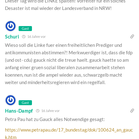
Dieser Tag wird die LINKE spalten! Vorreiter für ein solches
Desaster ist mal wieder der Landesverband in NRW!
Gast
Schuri
16 Jahre vor
Wieso soll die Linke fuer einen freiheitlichen Prediger und
antikommunisten abstimmen?! Merkwuerdiger ist, dass die fdp
(und ost- cdu) gauck nicht die treue haelt. gauck haette so am
anfang einer gruen sozial liberalen zusammenarbeit stehen
koennen, nun ist die ampel wieder aus, schwarzgelb macht
weiter und minderheitsregieren wird ein regelfall.
Gast
Hans-Dampf
16 Jahre vor
Petra Pau hat zu Gauck alles Notwendige gesagt:
https://www.petrapau.de/17_bundestag/dok/100624_an_gauc
k.htm