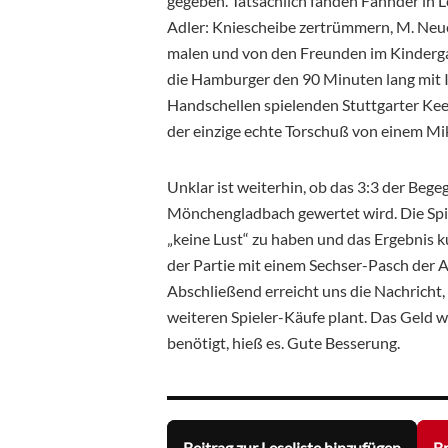
gegeben. Tatsächlich fanden Fahnder in L
Adler: Kniescheibe zertrümmern, M. Neuer
malen und von den Freunden im Kinderga
die Hamburger den 90 Minuten lang mit 
Handschellen spielenden Stuttgarter Keep
der einzige echte Torschuß von einem Mi
Unklar ist weiterhin, ob das 3:3 der Be
Mönchengladbach gewertet wird. Die Spi
„keine Lust“ zu haben und das Ergebnis 
der Partie mit einem Sechser-Pasch der A
Abschließend erreicht uns die Nachricht,
weiteren Spieler-Käufe plant. Das Geld 
benötigt, hieß es. Gute Besserung.
Beitrag zur Leseliste hinzufügen
Br