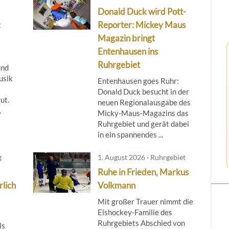
Donald Duck wird Pott-
:
Reporter: Mickey Maus
Magazin bringt
Entenhausen ins
Ruhrgebiet
und
usik
Entenhausen goes Ruhr:
Donald Duck besucht in der
ut.
neuen Regionalausgabe des
.
Micky‑Maus‑Magazins das
Ruhrgebiet und gerät dabei
in ein spannendes ...
g
1. August 2026 · Ruhrgebiet
Ruhe in Frieden, Markus
rlich
Volkmann
Mit großer Trauer nimmt die
Eishockey-Familie des
Ruhrgebiets Abschied von
ls