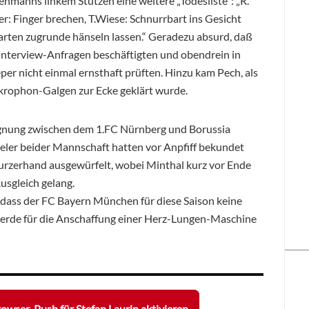
ehmanns linkem Stutzen eine weitere „Todesliste“: „R.
: Finger brechen, T.Wiese: Schnurrbart ins Gesicht
rten zugrunde hänseln lassen.“ Geradezu absurd, daß
Interview-Anfragen beschäftigten und obendrein in
er nicht einmal ernsthaft prüften. Hinzu kam Pech, als
krophon-Galgen zur Ecke geklärt wurde.
gegnung zwischen dem 1.FC Nürnberg und Borussia
eler beider Mannschaft hatten vor Anpfiff bekundet
kurzerhand ausgewürfelt, wobei Minthal kurz vor Ende
usgleich gelang.
 dass der FC Bayern München für diese Saison keine
werde für die Anschaffung einer Herz-Lungen-Maschine
owser-Push für Stefan Laurin aktivieren