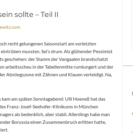
in sollte – Teil II
ewitz.com
doch recht gelungenen Saisonstart am vorletzten
intrüben mussten. Sei’s drum. Als glühender Pessimist
eits geschehen: der Stamm der Vangaalen brandschatzt
en arbeitsscheu in der Tabellenmitte rumlungert und der
er Abstiegszone mit Zähnen und Klauen verteidigt. Na,
ges kam am späten Sonntagabend: Ulli Hoeneß hat das
 des Franz-Josef-Seehofer-Klinikums in München
gers als bedenklich, aber stabil. Allerdings habe man
under Borussia einen Zusammenbruch erlitten hatte,
ert.