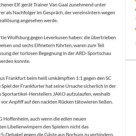
chener Elf gerät Trainer Van Gaal zunehmend unter
rer als Nachfolger im Gespräch, der vereinsintern wegen
deallösung angesehen werde.
rtie Wolfsburg gegen Leverkusen haben: die übertrieben
weisen und sechs Elfmetern führten, waren zum Teil
ssung der torlosen Begegnung in der ARD-Sportschau
werden konnte.
aus Frankfurt beim heiß umkämpften 1:1 gegen den SC
 Spiel der Frankfurter hat seine Ursache sicherlich in der
s Sportartikel-Herstellers JAKO aufzulaufen, weshalb
z vor Anpfiff auf den nackten Rücken tätowieren ließen.
SG Hoffenheim, auch wenn die edlen neuen
en Libellenwimpern den Spielern nicht das
0:5-Debakel gegen die Gäste aus Bochum zu verhindern.