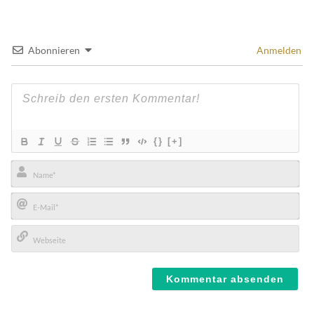
Abonnieren
Anmelden
{}
[+]
Name*
E-
Mail*
Webseite