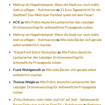
Waltrop als Negativbeispiel: Wenn die Stadt nur noch mäht,
statt zu pflegen – Ruhrbarone
zu
21 Euro Tageseintritt für ein
Stadtfest? Das Waltroper Parkfest spielt mit dem Feuer!
ACK
zu
Wie Putins deutsche Lautsprecher den Leipziger
Drohnenanschlag für antiwestliche Propaganda nutzen
Waltrop als Negativbeispiel: Wenn die Stadt nur noch mäht,
statt zu pflegen – Ruhrbarone
zu
Wie viele Bäcker sich gerade
selbst entbehrlich machen
"Kaiserfront Extra"-Romanfan
zu
Wie Putins deutsche
Lautsprecher den Leipziger Drohnenanschlag für
antiwestliche Propaganda nutzen
Frank Wohlgemuth
zu
Wie viele Bäcker sich gerade selbst
entbehrlich machen
Thomas Weigle
zu
Wie Putins deutsche Lautsprecher den
Leipziger Drohnenanschlag für antiwestliche Propaganda
nutzen
„Fritz Litzmann, mein Vater und ich“ auf 3sat – Sehenswerte
Pause-Doku nun auch im Free-TV – Ruhrbarone
zu
Regisseur