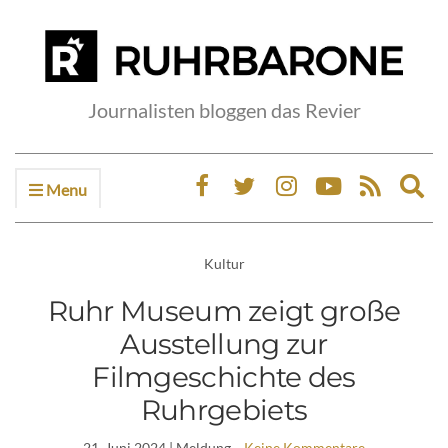
Journalisten bloggen das Revier
Menu
Ex
sea
fo
Kultur
Ruhr Museum zeigt große
Ausstellung zur
Filmgeschichte des
Ruhrgebiets
21. Juni 2024
| Meldung
Keine Kommentare