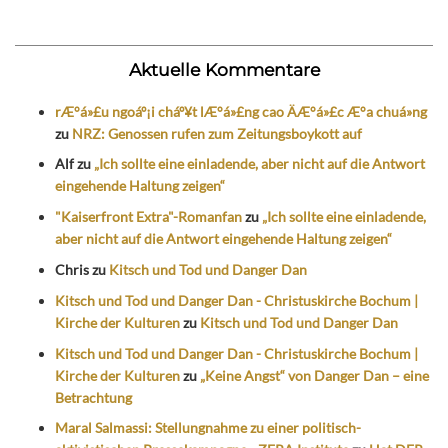
Aktuelle Kommentare
rÆ°á»£u ngoáº¡i cháº¥t lÆ°á»£ng cao ÄÆ°á»£c Æ°a chuá»ng
zu
NRZ: Genossen rufen zum Zeitungsboykott auf
Alf
zu
„Ich sollte eine einladende, aber nicht auf die Antwort
eingehende Haltung zeigen“
"Kaiserfront Extra"-Romanfan
zu
„Ich sollte eine einladende,
aber nicht auf die Antwort eingehende Haltung zeigen“
Chris
zu
Kitsch und Tod und Danger Dan
Kitsch und Tod und Danger Dan - Christuskirche Bochum |
Kirche der Kulturen
zu
Kitsch und Tod und Danger Dan
Kitsch und Tod und Danger Dan - Christuskirche Bochum |
Kirche der Kulturen
zu
„Keine Angst“ von Danger Dan – eine
Betrachtung
Maral Salmassi: Stellungnahme zu einer politisch-