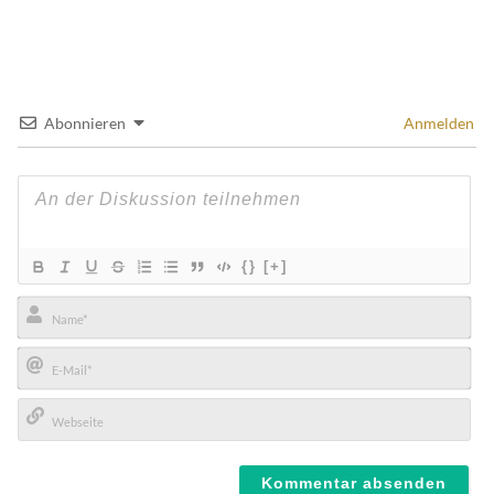
Abonnieren
Anmelden
{}
[+]
Name*
E-
Mail*
Webseite