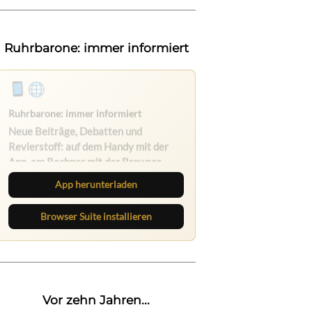
Ruhrbarone: immer informiert
Ruhrbarone auf allen Geräten
Lies unterwegs weiter, speichere
Beiträge und behalte neue Texte
direkt im Browser im Blick.
App herunterladen
Browser Suite installieren
Vor zehn Jahren...