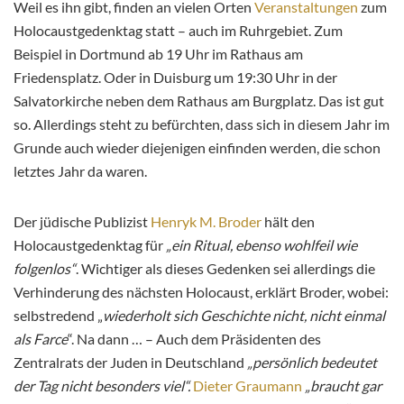
Weil es ihn gibt, finden an vielen Orten
Veranstaltungen
zum
Holocaustgedenktag statt – auch im Ruhrgebiet. Zum
Beispiel in Dortmund ab 19 Uhr im Rathaus am
Friedensplatz. Oder in Duisburg um 19:30 Uhr in der
Salvatorkirche neben dem Rathaus am Burgplatz. Das ist gut
so. Allerdings steht zu befürchten, dass sich in diesem Jahr im
Grunde auch wieder diejenigen einfinden werden, die schon
letztes Jahr da waren.
Der jüdische Publizist
Henryk M. Broder
hält den
Holocaustgedenktag für
„ein Ritual, ebenso wohlfeil wie
folgenlos“
. Wichtiger als dieses Gedenken sei allerdings die
Verhinderung des nächsten Holocaust, erklärt Broder, wobei:
selbstredend „
wiederholt sich Geschichte nicht, nicht einmal
als Farce
“. Na dann … – Auch dem Präsidenten des
Zentralrats der Juden in Deutschland
„persönlich bedeutet
der Tag nicht besonders viel“.
Dieter Graumann
„braucht gar