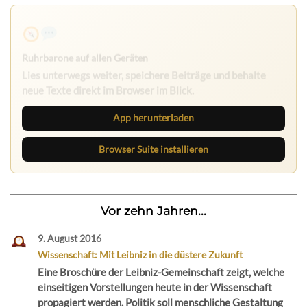
Ruhrbarone auf allen Geräten
Lies unterwegs weiter, speichere Beiträge und behalte
neue Texte direkt im Browser im Blick.
App herunterladen
Browser Suite installieren
Vor zehn Jahren...
9. August 2016
Wissenschaft: Mit Leibniz in die düstere Zukunft
Eine Broschüre der Leibniz-Gemeinschaft zeigt, welche
einseitigen Vorstellungen heute in der Wissenschaft
propagiert werden. Politik soll menschliche Gestaltung