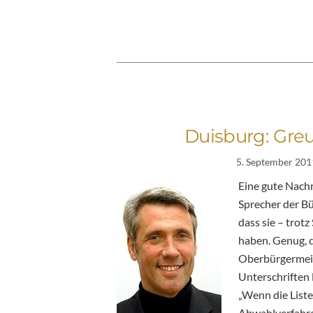
Duisburg: Gr
5. September 201
Eine gute Nachri
Sprecher der Bür
dass sie – trot
haben. Genug, 
Oberbürgermeis
Unterschriften l
„Wenn die List
Abwahlverfahre