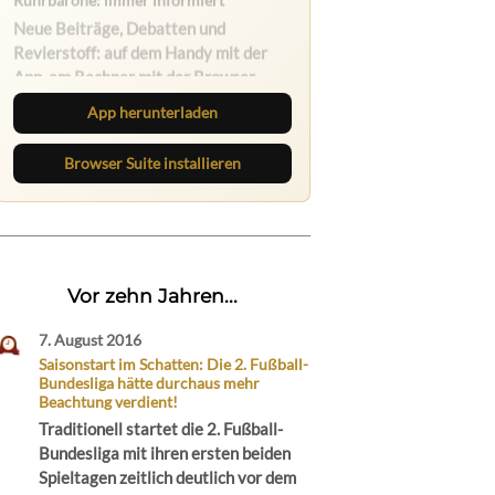
Ruhrbarone auf allen Geräten
Lies unterwegs weiter, speichere
Beiträge und behalte neue Texte
direkt im Browser im Blick.
App herunterladen
Browser Suite installieren
Vor zehn Jahren...
7. August 2016
Saisonstart im Schatten: Die 2. Fußball-
Bundesliga hätte durchaus mehr
Beachtung verdient!
Traditionell startet die 2. Fußball-
Bundesliga mit ihren ersten beiden
Spieltagen zeitlich deutlich vor dem