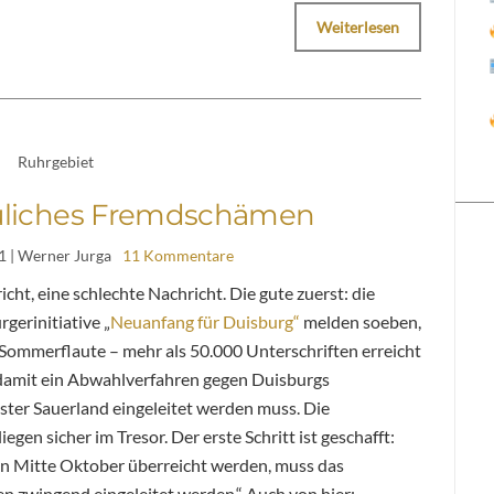
Weiterlesen
Ruhrgebiet
euliches Fremdschämen
1
| Werner Jurga
11 Kommentare
cht, eine schlechte Nachricht. Die gute zuerst: die
gerinitiative „
Neuanfang für Duisburg“
melden soeben,
z Sommerflaute – mehr als 50.000 Unterschriften erreicht
damit ein Abwahlverfahren gegen Duisburgs
ter Sauerland eingeleitet werden muss. Die
iegen sicher im Tresor. Der erste Schritt ist geschafft:
en Mitte Oktober überreicht werden, muss das
n zwingend eingeleitet werden.“ Auch von hier: