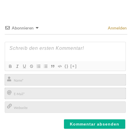
Abonnieren
Anmelden
{}
[+]
Name*
E-
Mail*
Webseite