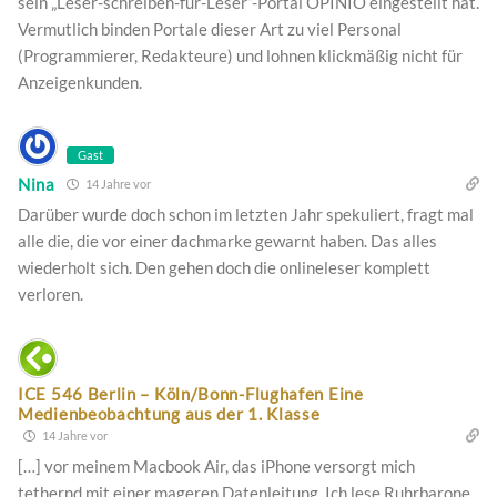
sein „Leser-schreiben-für-Leser“-Portal OPINIO eingestellt hat.
Vermutlich binden Portale dieser Art zu viel Personal
(Programmierer, Redakteure) und lohnen klickmäßig nicht für
Anzeigenkunden.
Gast
Nina
14 Jahre vor
Darüber wurde doch schon im letzten Jahr spekuliert, fragt mal
alle die, die vor einer dachmarke gewarnt haben. Das alles
wiederholt sich. Den gehen doch die onlineleser komplett
verloren.
ICE 546 Berlin – Köln/Bonn-Flughafen Eine
Medienbeobachtung aus der 1. Klasse
14 Jahre vor
[…] vor meinem Macbook Air, das iPhone versorgt mich
tethernd mit einer mageren Datenleitung. Ich lese Ruhrbarone.