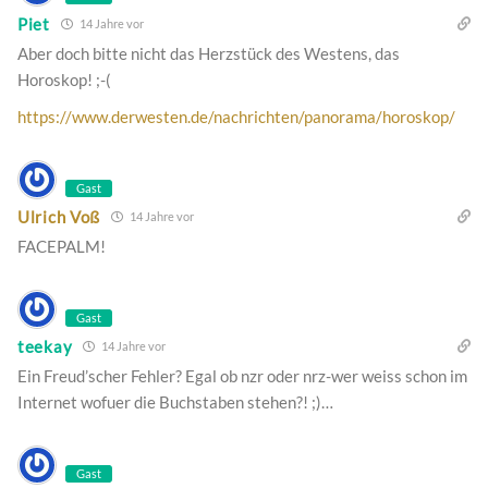
Piet
14 Jahre vor
Aber doch bitte nicht das Herzstück des Westens, das
Horoskop! ;-(
https://www.derwesten.de/nachrichten/panorama/horoskop/
Gast
Ulrich Voß
14 Jahre vor
FACEPALM!
Gast
teekay
14 Jahre vor
Ein Freud’scher Fehler? Egal ob nzr oder nrz-wer weiss schon im
Internet wofuer die Buchstaben stehen?! ;)…
Gast