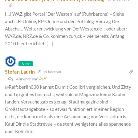
[…] WAZ gibt Portal “Der Westen” auf (Ruhrbarone) – Siehe
auch LR-Online, RP-Online und den Pottblog-Beitrag Die
Abscha… Weiterentwicklung von DerWesten.de – oder aber:
WAZ.de, NRZ.de & Co. kommen zurück – wie bereits Anfang
2010 hier berichtet. […]
Autor
Stefan Laurin
14 Jahre vor
Antwort auf
Ralf
@Ralf: berlin030 kannst Du mit Coolibri vergleichen. Und Zitty
und Tip gibt es hier nicht, weil solche Magazine keine Käufer
fanden. Versuche gab es genug. Stadtmagazine sind
Großstadtangebote – so etwas funktioniert in einer Region
nicht, die kaum mehr als eine Ansammlung von Vorstädten ist.
Kauf Dir die Stadtrevue – da steht wenigstens alles spannende
über Köln drin.