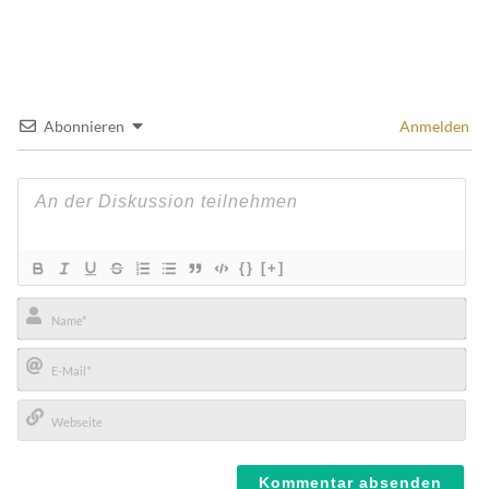
Abonnieren
Anmelden
{}
[+]
Name*
E-
Mail*
Webseite