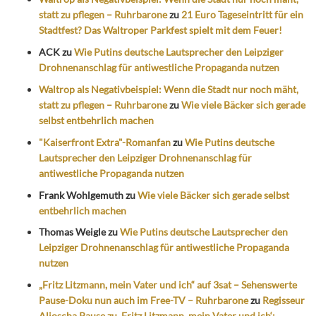
statt zu pflegen – Ruhrbarone
zu
21 Euro Tageseintritt für ein
Stadtfest? Das Waltroper Parkfest spielt mit dem Feuer!
ACK
zu
Wie Putins deutsche Lautsprecher den Leipziger
Drohnenanschlag für antiwestliche Propaganda nutzen
Waltrop als Negativbeispiel: Wenn die Stadt nur noch mäht,
statt zu pflegen – Ruhrbarone
zu
Wie viele Bäcker sich gerade
selbst entbehrlich machen
"Kaiserfront Extra"-Romanfan
zu
Wie Putins deutsche
Lautsprecher den Leipziger Drohnenanschlag für
antiwestliche Propaganda nutzen
Frank Wohlgemuth
zu
Wie viele Bäcker sich gerade selbst
entbehrlich machen
Thomas Weigle
zu
Wie Putins deutsche Lautsprecher den
Leipziger Drohnenanschlag für antiwestliche Propaganda
nutzen
„Fritz Litzmann, mein Vater und ich“ auf 3sat – Sehenswerte
Pause-Doku nun auch im Free-TV – Ruhrbarone
zu
Regisseur
Aljoscha Pause zu ‚Fritz Litzmann, mein Vater und ich‘: