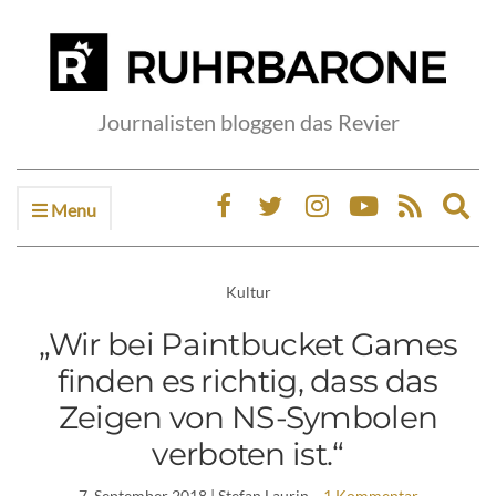
Journalisten bloggen das Revier
Menu
Ex
sea
fo
Kultur
„Wir bei Paintbucket Games
finden es richtig, dass das
Zeigen von NS-Symbolen
verboten ist.“
7. September 2018
| Stefan Laurin
1 Kommentar