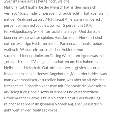
‚Wen interessiert es heute noch, welche
Nationalität/Hautfarbe der Mensch hat, in den man sich
verliebt?‘ Klar, finde ich persoenlich auch richtig, hat aber wenig
mit der Realitaet zu tun: ‚Multiracial Americans numbered 7
percent of married couples, up from 2 percent in 1970‘
(en.wikipedia.org/wiki/Interracial_marriage). Und das Spiel
koennen wir so weiter spielen. Hautfarbe und Herkunft sind
extrem wichtige Faktoren bei der Partnerwahl-heute, ueberall,
weltweit. Warum ein australischer Anbieter von
suchmaschinenoptimierten Dating Webseiten irgendwas mit
‚„ethnisch reinen” Volksgemeinschaften‘ am Hut haben soll
bleibt mir schleierhaft. Gut, offenbar verbirgt sich hinter dem
Konzept ein halb-serioeses Angebot um ‚Mailorder brides‘, was
man zwar moralisch verurteilen kann, was aber so alt wie das
Internet ist. Sicherlich kann man mit Phantasie die Webseiten
als Beleg fuer globale sozio-kulturelle und wirtschaftliche
Problem sehen (‚arme‘ Frauen bieten sich aus Verzweiflung
reichen Maennern im globalen Norden an), aber ‚rassistisch‘
geht weit an der Realitaet vorbei.