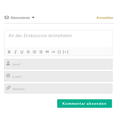
Abonnieren
Anmelden
{}
[+]
Name*
E-
Mail*
Webseite