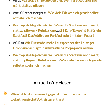
Alf
zu
Waltrop als Negativbeispiel: Wenn die Stadt nur noch
mäht, statt zu pflegen
Axel Günthersberger
zu
Wie viele Bäcker sich gerade selbst
entbehrlich machen
Waltrop als Negativbeispiel: Wenn die Stadt nur noch mäht,
statt zu pflegen – Ruhrbarone
zu
21 Euro Tageseintritt für ein
Stadtfest? Das Waltroper Parkfest spielt mit dem Feuer!
ACK
zu
Wie Putins deutsche Lautsprecher den Leipziger
Drohnenanschlag für antiwestliche Propaganda nutzen
Waltrop als Negativbeispiel: Wenn die Stadt nur noch mäht,
statt zu pflegen – Ruhrbarone
zu
Wie viele Bäcker sich gerade
selbst entbehrlich machen
Aktuell oft gelesen
Wie ein Hardcorekonzert gegen Antisemitismus pro-
„palästinensische“ Aktivisten entlarvt