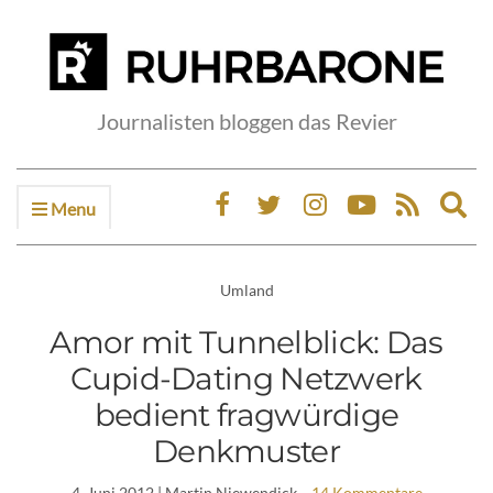
Journalisten bloggen das Revier
Menu
Ex
sea
fo
Umland
Amor mit Tunnelblick: Das
Cupid-Dating Netzwerk
bedient fragwürdige
Denkmuster
4. Juni 2012
| Martin Niewendick
14 Kommentare