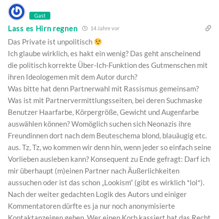
Gast
Lass es Hirn regnen
14 Jahre vor
Das Private ist unpolitisch
Ich glaube wirklich, es hakt ein wenig? Das geht anscheinend
die politisch korrekte Über-Ich-Funktion des Gutmenschen mit
ihren Ideologemen mit dem Autor durch?
Was bitte hat denn Partnerwahl mit Rassismus gemeinsam?
Was ist mit Partnervermittlungsseiten, bei deren Suchmaske
Benutzer Haarfarbe, Körpergröße, Gewicht und Augenfarbe
auswählen können? Womöglich suchen sich Neonazis ihre
Freundinnen dort nach dem Beuteschema blond, blauäugig etc.
aus. Tz, Tz, wo kommen wir denn hin, wenn jeder so einfach seine
Vorlieben ausleben kann? Konsequent zu Ende gefragt: Darf ich
mir überhaupt (m)einen Partner nach Äußerlichkeiten
aussuchen oder ist das schon „Lookism“ (gibt es wirklich *lol*).
Nach der weiter gedachten Logik des Autors und einiger
Kommentatoren dürfte es ja nur noch anonymisierte
Kontaktanzeigen geben. Wer einen Korb kassiert hat das Recht