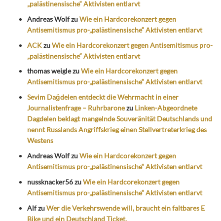
„palästinensische“ Aktivisten entlarvt
Andreas Wolf
zu
Wie ein Hardcorekonzert gegen
Antisemitismus pro-„palästinensische“ Aktivisten entlarvt
ACK
zu
Wie ein Hardcorekonzert gegen Antisemitismus pro-
„palästinensische“ Aktivisten entlarvt
thomas weigle
zu
Wie ein Hardcorekonzert gegen
Antisemitismus pro-„palästinensische“ Aktivisten entlarvt
Sevim Dağdelen entdeckt die Wehrmacht in einer
Journalistenfrage – Ruhrbarone
zu
Linken-Abgeordnete
Dagdelen beklagt mangelnde Souveränität Deutschlands und
nennt Russlands Angriffskrieg einen Stellvertreterkrieg des
Westens
Andreas Wolf
zu
Wie ein Hardcorekonzert gegen
Antisemitismus pro-„palästinensische“ Aktivisten entlarvt
nussknacker56
zu
Wie ein Hardcorekonzert gegen
Antisemitismus pro-„palästinensische“ Aktivisten entlarvt
Alf
zu
Wer die Verkehrswende will, braucht ein faltbares E
Bike und ein Deutschland Ticket.