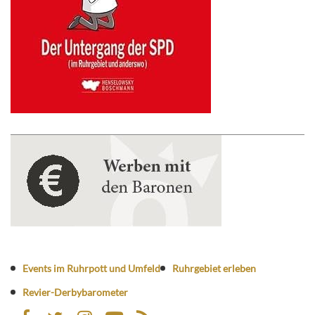
Events im Ruhrpott und Umfeld
Ruhrgebiet erleben
Revier-Derbybarometer