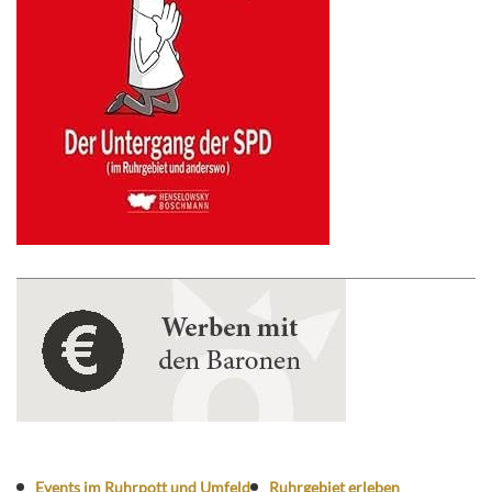
Events im Ruhrpott und Umfeld
Ruhrgebiet erleben