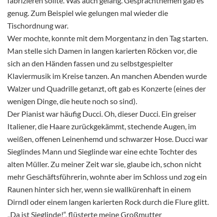
fabrizieren sollte. Was auch gelang. Gesprächthemen gab es
genug. Zum Beispiel wie gelungen mal wieder die
Tischordnung war.
Wer mochte, konnte mit dem Morgentanz in den Tag starten.
Man stelle sich Damen in langen karierten Röcken vor, die
sich an den Händen fassen und zu selbstgespielter
Klaviermusik im Kreise tanzen. An manchen Abenden wurde
Walzer und Quadrille getanzt, oft gab es Konzerte (eines der
wenigen Dinge, die heute noch so sind).
Der Pianist war häufig Ducci. Oh, dieser Ducci. Ein greiser
Italiener, die Haare zurückgekämmt, stechende Augen, im
weißen, offenen Leinenhemd und schwarzer Hose. Ducci war
Sieglindes Mann und Sieglinde war eine echte Tochter des
alten Müller. Zu meiner Zeit war sie, glaube ich, schon nicht
mehr Geschäftsführerin, wohnte aber im Schloss und zog ein
Raunen hinter sich her, wenn sie wallkürenhaft in einem
Dirndl oder einem langen karierten Rock durch die Flure glitt.
„Da ist Sieglinde!“, flüsterte meine Großmutter