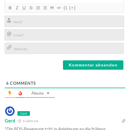
{}
[+]
Name*
E-
Mail*
Webseite
6
COMMENTS
Älteste
Gast
Gerd
6 Jahre vor
"Die BDS-Bewegung tritt in Anlehnung an die frühere