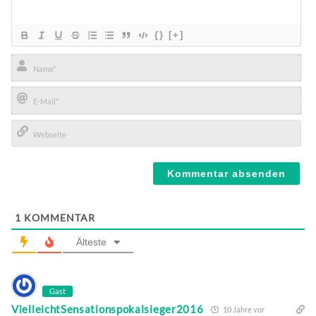
{}
[+]
Name*
E-
Mail*
Webseite
1
KOMMENTAR
Älteste
Gast
VielleichtSensationspokalsieger2016
10 Jahre vor