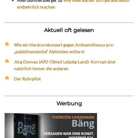
Axel Günthersberger
zu
Wie viele Bäcker sich gerade selbst
entbehrlich machen
Aktuell oft gelesen
Wie ein Hardcorekonzert gegen Antisemitismus pro-
„palästinensische“ Aktivisten entlarvt
Jörg Dornau (AfD-Oblast Leipzig-Land): Korrupt sind
natürlich immer die anderen
Der Ruhrpilot
Werbung