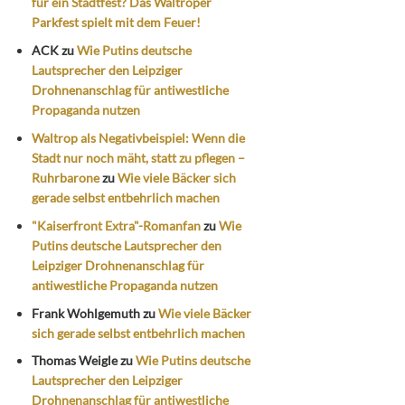
für ein Stadtfest? Das Waltroper
Parkfest spielt mit dem Feuer!
ACK
zu
Wie Putins deutsche
Lautsprecher den Leipziger
Drohnenanschlag für antiwestliche
Propaganda nutzen
Waltrop als Negativbeispiel: Wenn die
Stadt nur noch mäht, statt zu pflegen –
Ruhrbarone
zu
Wie viele Bäcker sich
gerade selbst entbehrlich machen
"Kaiserfront Extra"-Romanfan
zu
Wie
Putins deutsche Lautsprecher den
Leipziger Drohnenanschlag für
antiwestliche Propaganda nutzen
Frank Wohlgemuth
zu
Wie viele Bäcker
sich gerade selbst entbehrlich machen
Thomas Weigle
zu
Wie Putins deutsche
Lautsprecher den Leipziger
Drohnenanschlag für antiwestliche