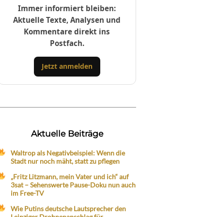
Immer informiert bleiben:
Aktuelle Texte, Analysen und
Kommentare direkt ins
Postfach.
Jetzt anmelden
Aktuelle Beiträge
Waltrop als Negativbeispiel: Wenn die
Stadt nur noch mäht, statt zu pflegen
„Fritz Litzmann, mein Vater und ich“ auf
3sat – Sehenswerte Pause-Doku nun auch
im Free-TV
Wie Putins deutsche Lautsprecher den
Leipziger Drohnenanschlag für