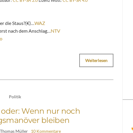
eubaur:
CC BY-SA 2.0
Lizenz Wüst:
CC BY-SA 4.0
r die Staus?(€)…
WAZ
erst nach dem Anschlag…
NTV
ro
Weiterlesen
Politik
– oder: Wenn nur noch
smanöver bleiben
 Thomas Müller
10 Kommentare