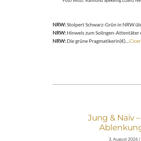
Foto Wüst: Raimond Spekking Lizenz N
NRW:
Stolpert Schwarz-Grün in NRW übe
NRW:
Hinweis zum Solingen-Attentäter 
NRW:
Die grüne Pragmatikerin(€)…
Cice
Jung & Naiv 
Ablenkung
3. August 2026
|