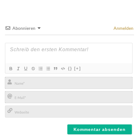
Abonnieren
Anmelden
{}
[+]
Name*
E-
Mail*
Webseite