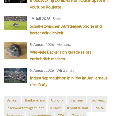
Bloodsucking Zombies from Outer Space im
youtube Roulette
19. Juli 2026 · Sport
Schalke zwischen Aufstiegseuphorie und
harter Wirklichkeit
5. August 2026 · Meinung
Wie viele Bäcker sich gerade selbst
entbehrlich machen
5. August 2026 · Wirtschaft
Industrieproduktion in NRW im Juni erneut
rückläufig
Banken
Bankenkrise
Corona
finanzen
insolvenz
Insolvenzantragspflicht
Kredit
Kreditausfall
Pleite
Sparkasse
Unternehmen
ZEW
Zombie