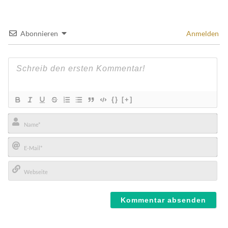
Abonnieren
Anmelden
{}
[+]
Name*
E-
Mail*
Webseite