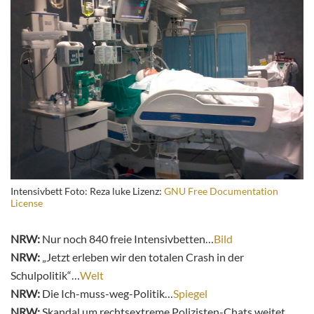
Intensivbett Foto: Reza luke Lizenz:
GNU Free Documentation
License
NRW:
Nur noch 840 freie Intensivbetten…
Bild
NRW:
„Jetzt erleben wir den totalen Crash in der
Schulpolitik“…
Welt
NRW:
Die Ich-muss-weg-Politik…
Spiegel
NRW:
Skandal um rechtsextreme Polizisten-Chats weitet