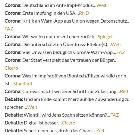
Corona:
Deutschland im Anti-Impf-Modus…
Welt
Corona:
Erste Impfung in den USA…
RND
Corona:
Kritik an Warn-App aus Union wegen Datenschutz…
FAZ
Corona:
Wir wollen nur unser Leben zurück…
Spiegel
Corona:
Die unterschätzten Überdruss-Effekte(€)…
Welt
Corona:
Viel Unwissen bezüglich Corona-Warn-App…
FAZ
Corona:
Der Staat verspielt das Vertrauen der Bürger…
Cicero
Corona:
Was im Impfstoff von Biontech/Pfizer wirklich drin
ist…
Standard
Corona:
Curevac macht weiteren
Schritt zur Zulassung…
Bild
Debatte:
Und am Ende kommt Merz auf die Zuwanderung zu
sprechen…
Welt
Debatte:
Wie still wird Jens Spahn sitzen können?…
FAZ
Debatte:
Digital ist besser…
Cicero
Debatte:
Schert einer aus, droht das Chaos…
Zeit