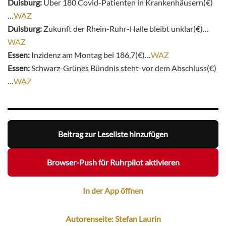
Duisburg:
Über 180 Covid-Patienten in Krankenhäusern(€)
…
WAZ
Duisburg:
Zukunft der Rhein-Ruhr-Halle bleibt unklar(€)…
WAZ
Essen:
Inzidenz am Montag bei 186,7(€)…
WAZ
Essen:
Schwarz-Grünes Bündnis steht-vor dem Abschluss(€)
…
WAZ
Beitrag zur Leseliste hinzufügen
Browser-Push für Ruhrpilot aktivieren
In der App öffnen
Autorenseite: Stefan Laurin