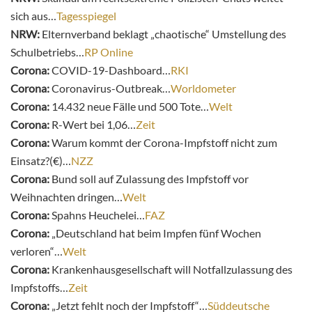
sich aus…
Tagesspiegel
NRW:
Elternverband beklagt „chaotische“ Umstellung des
Schulbetriebs…
RP Online
Corona:
COVID-19-Dashboard…
RKI
Corona:
Coronavirus-Outbreak…
Worldometer
Corona:
14.432 neue Fälle und 500 Tote…
Welt
Corona:
R-Wert bei 1,06…
Zeit
Corona:
Warum kommt der Corona-Impfstoff nicht zum
Einsatz?(€)…
NZZ
Corona:
Bund soll auf Zulassung des Impfstoff vor
Weihnachten dringen…
Welt
Corona:
Spahns Heuchelei…
FAZ
Corona:
„Deutschland hat beim Impfen fünf Wochen
verloren“…
Welt
Corona:
Krankenhausgesellschaft will Notfallzulassung des
Impfstoffs…
Zeit
Corona:
„Jetzt fehlt noch der Impfstoff“…
Süddeutsche