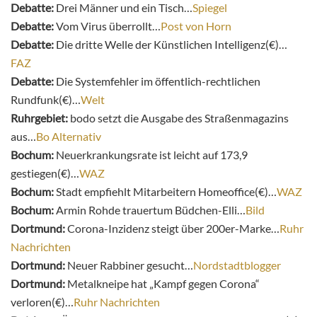
Debatte:
Drei Männer und ein Tisch…
Spiegel
Debatte:
Vom Virus überrollt…
Post von Horn
Debatte:
Die dritte Welle der Künstlichen Intelligenz(€)…
FAZ
Debatte:
Die Systemfehler im öffentlich-rechtlichen
Rundfunk(€)…
Welt
Ruhrgebiet:
bodo setzt die Ausgabe des Straßenmagazins
aus…
Bo Alternativ
Bochum:
Neuerkrankungsrate ist leicht auf 173,9
gestiegen(€)…
WAZ
Bochum:
Stadt empfiehlt Mitarbeitern Homeoffice(€)…
WAZ
Bochum:
Armin Rohde trauert
um Büdchen-Elli…
Bild
Dortmund:
Corona-Inzidenz steigt über 200er-Marke…
Ruhr
Nachrichten
Dortmund:
Neuer Rabbiner gesucht…
Nordstadtblogger
Dortmund:
Metalkneipe hat „Kampf gegen Corona“
verloren(€)…
Ruhr Nachrichten