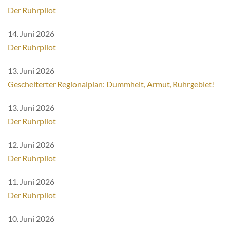
Der Ruhrpilot
14. Juni 2026
Der Ruhrpilot
13. Juni 2026
Gescheiterter Regionalplan: Dummheit, Armut, Ruhrgebiet!
13. Juni 2026
Der Ruhrpilot
12. Juni 2026
Der Ruhrpilot
11. Juni 2026
Der Ruhrpilot
10. Juni 2026