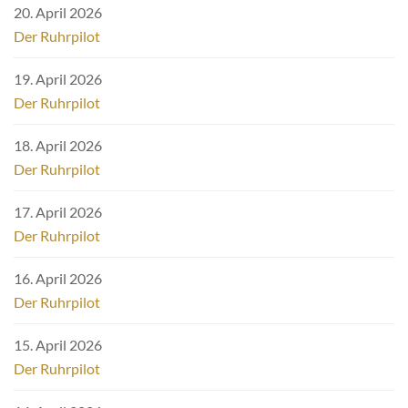
20. April 2026
Der Ruhrpilot
19. April 2026
Der Ruhrpilot
18. April 2026
Der Ruhrpilot
17. April 2026
Der Ruhrpilot
16. April 2026
Der Ruhrpilot
15. April 2026
Der Ruhrpilot