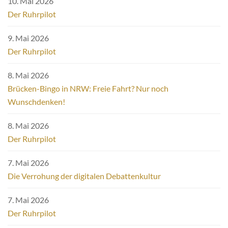
10. Mai 2026
Der Ruhrpilot
9. Mai 2026
Der Ruhrpilot
8. Mai 2026
Brücken-Bingo in NRW: Freie Fahrt? Nur noch
Wunschdenken!
8. Mai 2026
Der Ruhrpilot
7. Mai 2026
Die Verrohung der digitalen Debattenkultur
7. Mai 2026
Der Ruhrpilot