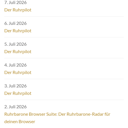
7. Juli 2026
Der Ruhrpilot
6. Juli 2026
Der Ruhrpilot
5. Juli 2026
Der Ruhrpilot
4. Juli 2026
Der Ruhrpilot
3. Juli 2026
Der Ruhrpilot
2. Juli 2026
Ruhrbarone Browser Suite: Der Ruhrbarone-Radar für
deinen Browser