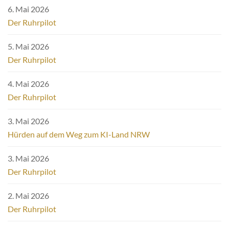
6. Mai 2026
Der Ruhrpilot
5. Mai 2026
Der Ruhrpilot
4. Mai 2026
Der Ruhrpilot
3. Mai 2026
Hürden auf dem Weg zum KI-Land NRW
3. Mai 2026
Der Ruhrpilot
2. Mai 2026
Der Ruhrpilot