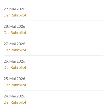
29. Mai 2026
Der Ruhrpilot
28. Mai 2026
Der Ruhrpilot
27. Mai 2026
Der Ruhrpilot
26. Mai 2026
Der Ruhrpilot
25. Mai 2026
Der Ruhrpilot
24. Mai 2026
Der Ruhrpilot