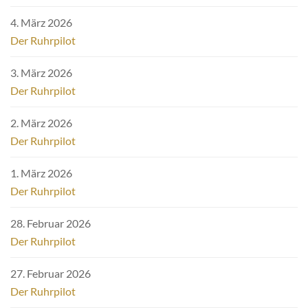
4. März 2026
Der Ruhrpilot
3. März 2026
Der Ruhrpilot
2. März 2026
Der Ruhrpilot
1. März 2026
Der Ruhrpilot
28. Februar 2026
Der Ruhrpilot
27. Februar 2026
Der Ruhrpilot