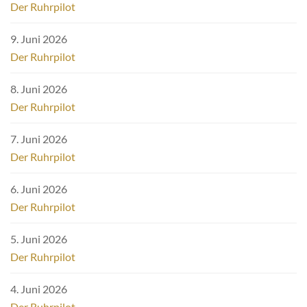
Der Ruhrpilot
9. Juni 2026
Der Ruhrpilot
8. Juni 2026
Der Ruhrpilot
7. Juni 2026
Der Ruhrpilot
6. Juni 2026
Der Ruhrpilot
5. Juni 2026
Der Ruhrpilot
4. Juni 2026
Der Ruhrpilot