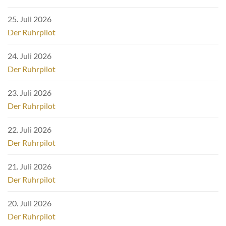
25. Juli 2026
Der Ruhrpilot
24. Juli 2026
Der Ruhrpilot
23. Juli 2026
Der Ruhrpilot
22. Juli 2026
Der Ruhrpilot
21. Juli 2026
Der Ruhrpilot
20. Juli 2026
Der Ruhrpilot