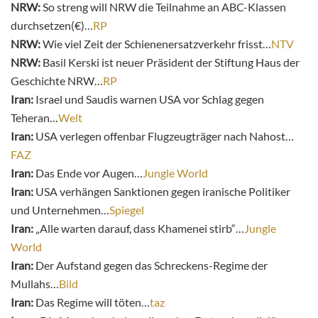
NRW:
So streng will NRW die Teilnahme an ABC-Klassen
durchsetzen(€)…
RP
NRW:
Wie viel Zeit der Schienenersatzverkehr frisst…
NTV
NRW:
Basil Kerski ist neuer Präsident der Stiftung Haus der
Geschichte NRW…
RP
Iran:
Israel und Saudis warnen USA vor Schlag gegen
Teheran…
Welt
Iran:
USA verlegen offenbar Flugzeugträger nach Nahost…
FAZ
Iran:
Das Ende vor Augen…
Jungle World
Iran:
USA verhängen Sanktionen gegen iranische Politiker
und Unternehmen…
Spiegel
Iran:
„Alle warten darauf, dass Khamenei stirb“…
Jungle
World
Iran:
Der Aufstand gegen das Schreckens-Regime der
Mullahs…
Bild
Iran:
Das Regime will töten…
taz