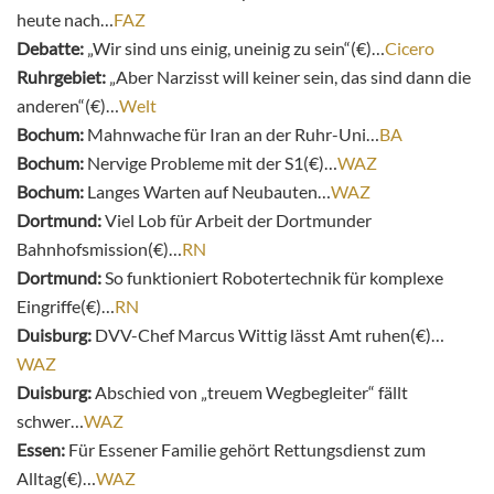
heute nach…
FAZ
Debatte:
„Wir sind uns einig, uneinig zu sein“(€)…
Cicero
Ruhrgebiet:
„Aber Narzisst will keiner sein, das sind dann die
anderen“(€)…
Welt
Bochum:
Mahnwache für Iran an der Ruhr-Uni…
BA
Bochum:
Nervige Probleme mit der S1(€)…
WAZ
Bochum:
Langes Warten auf Neubauten…
WAZ
Dortmund:
Viel Lob für Arbeit der Dortmunder
Bahnhofsmission(€)…
RN
Dortmund:
So funktioniert Robotertechnik für komplexe
Eingriffe(€)…
RN
Duisburg:
DVV-Chef Marcus Wittig lässt Amt ruhen(€)…
WAZ
Duisburg:
Abschied von „treuem Wegbegleiter“ fällt
schwer…
WAZ
Essen:
Für Essener Familie gehört Rettungsdienst zum
Alltag(€)…
WAZ