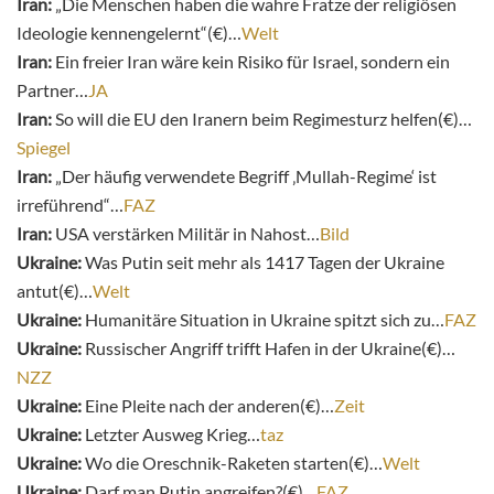
Iran:
„Die Menschen haben die wahre Fratze der religiösen
Ideologie kennengelernt“(€)…
Welt
Iran:
Ein freier Iran wäre kein Risiko für Israel, sondern ein
Partner…
JA
Iran:
So will die EU den Iranern beim Regimesturz helfen(€)…
Spiegel
Iran:
„Der häufig verwendete Begriff ‚Mullah-Regime‘ ist
irreführend“…
FAZ
Iran:
USA verstärken Militär in Nahost…
Bild
Ukraine:
Was Putin seit mehr als 1417 Tagen der Ukraine
antut(€)…
Welt
Ukraine:
Humanitäre Situation in Ukraine spitzt sich zu…
FAZ
Ukraine:
Russischer Angriff trifft Hafen in der Ukraine(€)…
NZZ
Ukraine:
Eine Pleite nach der anderen(€)…
Zeit
Ukraine:
Letzter Ausweg Krieg…
taz
Ukraine:
Wo die Oreschnik-Raketen starten(€)…
Welt
Ukraine:
Darf man Putin angreifen?(€)…
FAZ