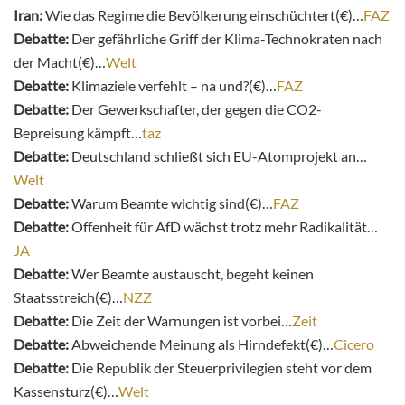
Iran:
Wie das Regime die Bevölkerung einschüchtert(€)…
FAZ
Debatte:
Der gefährliche Griff der Klima-Technokraten nach
der Macht(€)…
Welt
Debatte:
Klimaziele verfehlt – na und?(€)…
FAZ
Debatte:
Der Gewerkschafter, der gegen die CO2-
Bepreisung kämpft…
taz
Debatte:
Deutschland schließt sich EU-Atomprojekt an…
Welt
Debatte:
Warum Beamte wichtig sind(€)…
FAZ
Debatte:
Offenheit für AfD wächst trotz mehr Radikalität…
JA
Debatte:
Wer Beamte austauscht, begeht keinen
Staatsstreich(€)…
NZZ
Debatte:
Die Zeit der Warnungen ist vorbei…
Zeit
Debatte:
Abweichende Meinung als Hirndefekt(€)…
Cicero
Debatte:
Die Republik der Steuerprivilegien steht vor dem
Kassensturz(€)…
Welt