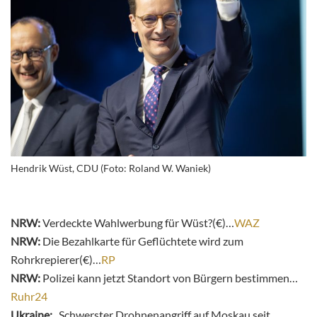
Hendrik Wüst, CDU (Foto: Roland W. Waniek)
NRW:
Verdeckte Wahlwerbung für Wüst?(€)…
WAZ
NRW:
Die Bezahlkarte für Geflüchtete wird zum
Rohrkrepierer(€)…
RP
NRW:
Polizei kann jetzt Standort von Bürgern bestimmen…
Ruhr24
Ukraine:
„Schwerster Drohnenangriff auf Moskau seit