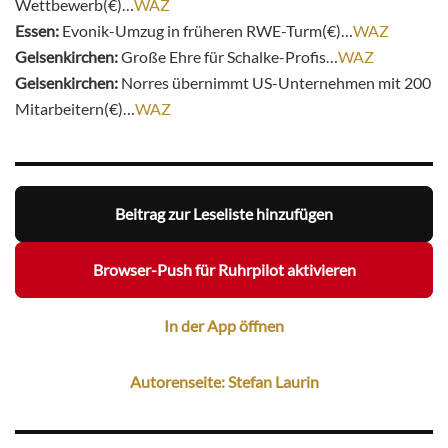
Wettbewerb(€)…
WAZ
Essen:
Evonik-Umzug in früheren RWE-Turm(€)…
WAZ
Gelsenkirchen:
Große Ehre für Schalke-Profis…
WAZ
Gelsenkirchen:
Norres übernimmt US-Unternehmen mit 200
Mitarbeitern(€)…
WAZ
Beitrag zur Leseliste hinzufügen
Browser-Push für Ruhrpilot aktivieren
In der App öffnen
Autorenseite: Stefan Laurin