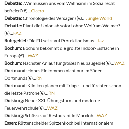
Debatte:
„Wir müssen uns vom Wahnsinn im Sozialrecht
befreien“(€)…
Cicero
Debatte:
Chronologie des Versagens(€)…
Jungle World
Debatte:
Plant die Union ab sofort ohne Wolfram Weimer?
(€)…
FAZ
Ruhrgebiet:
Die EU setzt auf Protektionismus…
taz
Bochum:
Bochum bekommt die größte Indoor-Eisfläche in
Europa(€)…
WAZ
Bochum:
Nächster Anlauf für großes Neubaugebiet(€)…
WAZ
Dortmund:
Hohes Einkommen nicht nur im Süden
Dortmunds(€)…
RN
Dortmund:
Kliniken planen mit Triage – und fürchten schon
die letzte Patrone(€)…
RN
Duisburg:
Neuer XXL-Übungsturm und moderne
Feuerwehrschule(€)…
WAZ
Duisburg:
Schüsse auf Restaurant in Marxloh…
WAZ
Essen:
Rüttenscheider Spitzenkoch bei internationalem