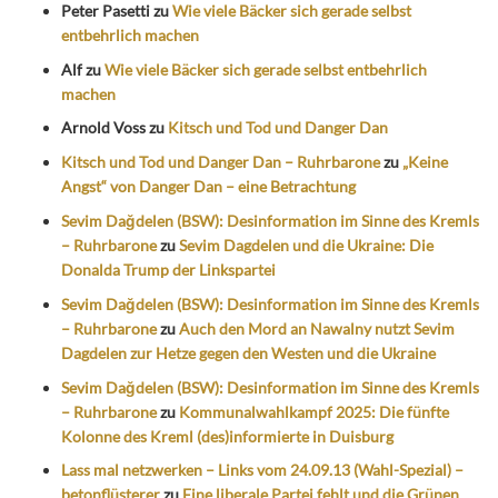
Peter Pasetti
zu
Wie viele Bäcker sich gerade selbst
entbehrlich machen
Alf
zu
Wie viele Bäcker sich gerade selbst entbehrlich
machen
Arnold Voss
zu
Kitsch und Tod und Danger Dan
Kitsch und Tod und Danger Dan – Ruhrbarone
zu
„Keine
Angst“ von Danger Dan – eine Betrachtung
Sevim Dağdelen (BSW): Desinformation im Sinne des Kremls
– Ruhrbarone
zu
Sevim Dagdelen und die Ukraine: Die
Donalda Trump der Linkspartei
Sevim Dağdelen (BSW): Desinformation im Sinne des Kremls
– Ruhrbarone
zu
Auch den Mord an Nawalny nutzt Sevim
Dagdelen zur Hetze gegen den Westen und die Ukraine
Sevim Dağdelen (BSW): Desinformation im Sinne des Kremls
– Ruhrbarone
zu
Kommunalwahlkampf 2025: Die fünfte
Kolonne des Kreml (des)informierte in Duisburg
Lass mal netzwerken – Links vom 24.09.13 (Wahl-Spezial) –
betonflüsterer
zu
Eine liberale Partei fehlt und die Grünen