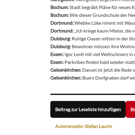
Bochum:
Stadt begräbt Pläne für neues 
Bochum:
Wie dieser Grundschule der Ne
Dortmund:
Wiebke Lüke nimmt mit Wasser
Dortmund:
„Ich kriege kaum Mieter, die 
Duisburg:
Ruhige Oasen mitten in der St
Duisburg:
Bewohner müssen ihre Wohnun
Essen:
Igor Levit mit viel Weltschmerz i
Essen:
Parkvibes finden bald wieder stat
Gelsenkirchen:
Darum ist jetzt die Rede
Gelsenkirchen:
Buers Dorfgraben darf wi
Beitrag zur Leseliste hinzufügen
Br
Autorenseite: Stefan Laurin