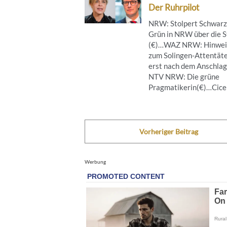
Der Ruhrpilot
NRW: Stolpert Schwarz
Grün in NRW über die S
(€)…WAZ NRW: Hinwei
zum Solingen-Attentät
erst nach dem Anschla
NTV NRW: Die grüne
Pragmatikerin(€)…Cicero
Vorheriger Beitrag
Werbung