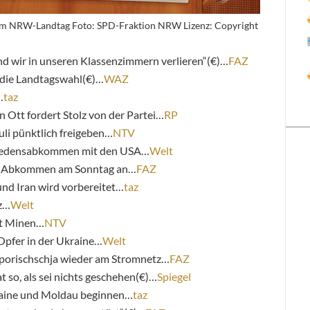
 im NRW-Landtag Foto: SPD-Fraktion NRW Lizenz: Copyright
and wir in unseren Klassenzimmern verlieren“(€)…
FAZ
 die Landtagswahl(€)…
WAZ
…
taz
Ott fordert Stolz von der Partei…
RP
uli pünktlich freigeben…
NTV
Friedensabkommen mit den USA…
Welt
n Abkommen am Sonntag an…
FAZ
d Iran wird vorbereitet…
taz
iz…
Welt
gt Minen…
NTV
Opfer in der Ukraine…
Welt
porischschja wieder am Stromnetz…
FAZ
t so, als sei nichts geschehen(€)…
Spiegel
raine und Moldau beginnen…
taz