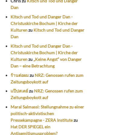
Chris
zu
Kitsch und Tod und Danger
Dan
Kitsch und Tod und Danger Dan -
Christuskirche Bochum | Kirche der
Kulturen
zu
Kitsch und Tod und Danger
Dan
Kitsch und Tod und Danger Dan -
Christuskirche Bochum | Kirche der
Kulturen
zu
„Keine Angst“ von Danger
Dan – eine Betrachtung
ร้านต่อผม
zu
NRZ: Genossen rufen zum
Zeitungsboykott auf
แป๊ปสเตย์
zu
NRZ: Genossen rufen zum
Zeitungsboykott auf
Maral Salmassi: Stellungnahme zu einer
politisch-aktivistischen
Pressekampagne - ZERA Institute
zu
Hat DER SPIEGEL ein
Antisemitismusproblem?