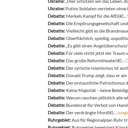
Ukraine:
„Hier schützen wir das Leben, d
Ukraine:
Putins Soldaten verrieten ohn
Debatte:
Merkels Kampf für die AfD(€)…
Debatte:
Die Empörungsgesellschaft und
Debatte:
Vielleicht gibt es die Brandmau
Debatte:
Oberflächlich, spießig, unpoliti
Debatte:
„Es gibt einen Angstüberschuss
Debatte:
Für viele stirbt jetzt der Trau
Debatte:
Das große Reformtheater(€)…
C
Debatte:
Der syrische Islamismus ist au
Debatte:
Donald Trump zeigt, dass er am 
Debatte:
Der erstaunliche Patriotismus 
Debatte:
Keine Majestät – keine Beleidi
Debatte:
Warum rauchen plötzlich alle w
Debatte:
Bundesrat für Verbot von Han
Debatte:
Der verdrängte Mord(€)…
Jungl
Ruhrgebiet:
Aus für Regionalplan Ruhr tr
Ruhrgebiet:
Ruhrgebiet begeistert Künst