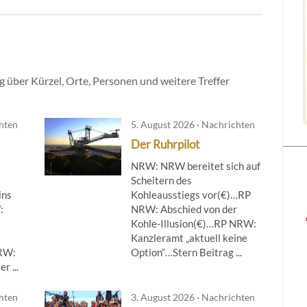
 über Kürzel, Orte, Personen und weitere Treffer
chten
5. August 2026 · Nachrichten
Der Ruhrpilot
NRW: NRW bereitet sich auf
Scheitern des
ins
Kohleausstiegs vor(€)…RP
:
NRW: Abschied von der
Kohle-Illusion(€)…RP NRW:
Kanzleramt „aktuell keine
NRW:
Option“…Stern Beitrag ...
r ...
chten
3. August 2026 · Nachrichten