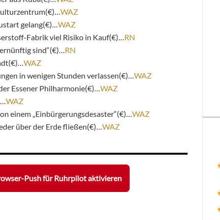
Kulturzentrum(€)…
WAZ
ustart gelang(€)…
WAZ
stoff-Fabrik viel Risiko in Kauf(€)…
RN
vernünftig sind“(€)…
RN
adt(€)…
WAZ
gen in wenigen Stunden verlassen(€)…
WAZ
n der Essener Philharmonie(€)…
WAZ
t…
WAZ
 von einem „Einbürgerungsdesaster“(€)…
WAZ
eder über der Erde fließen(€)…
WAZ
owser-Push für Ruhrpilot aktivieren