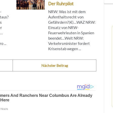
Der Ruhrpilot
-
NRW: Was ist mit dem
taus?
Aufenthaltsrecht von
s
Gefährdern?(€)…WAZ NRW:
er
Einsatz von NRW-
g…
Feuerwehrleuten in Spanien
beendet…Welt NRW:
 ...
Verkehrsminister fordert
Krisenstab wegen ...
Nächster Beitrag