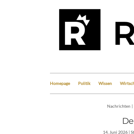
Homepage
Politik
Wissen
Wirtsch
Nachrichten
|
De
14. Juni 2026
| S