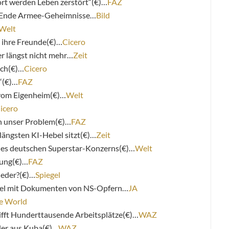
ort werden Leben zerstört“(€)…
FAZ
e Ende Armee-Geheimnisse…
Bild
Welt
 ihre Freunde(€)…
Cicero
er längst nicht mehr…
Zeit
sch(€)…
Cicero
“(€)…
FAZ
m vom Eigenheim(€)…
Welt
icero
ch unser Problem(€)…
FAZ
längsten KI-Hebel sitzt(€)…
Zeit
des deutschen Superstar-Konzerns(€)…
Welt
gung(€)…
FAZ
ieder?(€)…
Spiegel
del mit Dokumenten von NS-Opfern…
JA
e World
ifft Hunderttausende Arbeitsplätze(€)…
WAZ
ler aus Kuba(€)…
WAZ