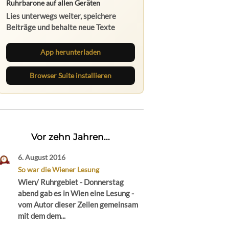
Ruhrbarone auf allen Geräten
Lies unterwegs weiter, speichere
Beiträge und behalte neue Texte
direkt im Browser im Blick.
App herunterladen
Browser Suite installieren
Vor zehn Jahren...
6. August 2016
So war die Wiener Lesung
Wien/ Ruhrgebiet - Donnerstag
abend gab es in Wien eine Lesung -
vom Autor dieser Zeilen gemeinsam
mit dem dem...