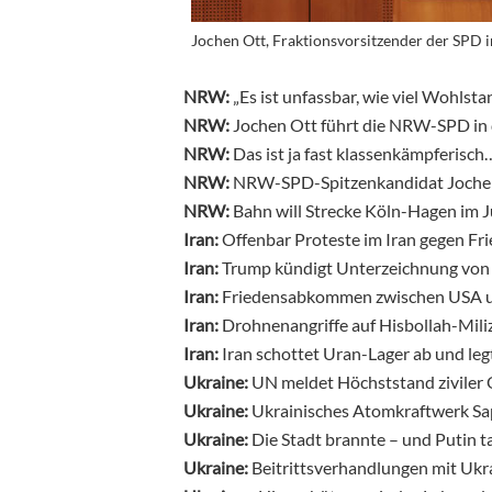
Jochen Ott, Fraktionsvorsitzender der SPD
NRW:
„Es ist unfassbar, wie viel Wohlst
NRW:
Jochen Ott führt die NRW-SPD in
NRW:
Das ist ja fast klassenkämpferisch
NRW:
NRW-SPD-Spitzenkandidat Jochen 
NRW:
Bahn will Strecke Köln-Hagen im J
Iran:
Offenbar Proteste im Iran gegen 
Iran:
Trump kündigt Unterzeichnung vo
Iran:
Friedensabkommen zwischen USA un
Iran:
Drohnenangriffe auf Hisbollah-Mil
Iran:
Iran schottet Uran-Lager ab und le
Ukraine:
UN meldet Höchststand ziviler 
Ukraine:
Ukrainisches Atomkraftwerk Sa
Ukraine:
Die Stadt brannte – und Putin ta
Ukraine:
Beitrittsverhandlungen mit Uk