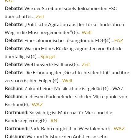
FAZ
Debatte:
Wie der Streit um Israels Teilnahme den ESC
überschattet…
Zeit
Debatte:
„Politische Agitation aus der Türkei findet ihren
Weg in die Moscheegemeinden“(€)…
Welt
Debatte:
Eine salomonische Lösung für die FDP(€)…
FAZ
Debatte:
Warum Hönes Rückzug zugunsten von Kubicki
überfällig ist(€)…
Spiegel
Debatte:
Wettbewerb? Fällt aus(€)…
Zeit
Debatte:
Die Erfindung der „Geschlechtsidentität“ und ihre
zerstörerischen Folgen(€)…
Welt
Bochum:
Zukunft einer Musikschule ist geklärt(€)…WAZ
Bochum:
In diesem Park befindet sich der Mittelpunkt von
Bochum(€)…
WAZ
Dortmund:
So wichtig ist Materna für Merz und die
Bundesregierung(€)…
RN
Dortmund:
Park-Bahn entgleist im Westfalenpark…
WAZ
Duisburg:
Warum Duisburg den Aufstieg so sehr