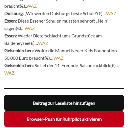
braucht(€)..
WAZ
Duisburg:
„Wir werden Duisburgs beste Schule“(€)…
WAZ
Essen:
Diese Essener Schulen mussten sehr oft „Nein“
sagen(€)…
WAZ
Essen:
Wieder Bieterschlacht ums Grundstück am
Baldeneysee(€)…
WAZ
Gelsenkirchen:
Wofür die Manuel Neuer Kids Foundation
50.000 Euro braucht(€)…
WAZ
Gelsenkirchen:
So lief der 11-Freunde-Saisonrückblick(€)…
WAZ
Beitrag zur Leseliste hinzufügen
Browser-Push für Ruhrpilot aktivieren