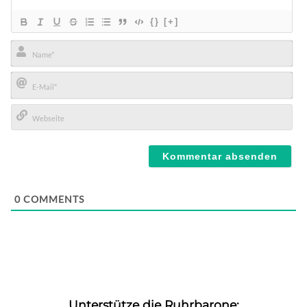
{}
[+]
Name*
E-
Mail*
Webseite
0
COMMENTS
Unterstütze die Ruhrbarone: