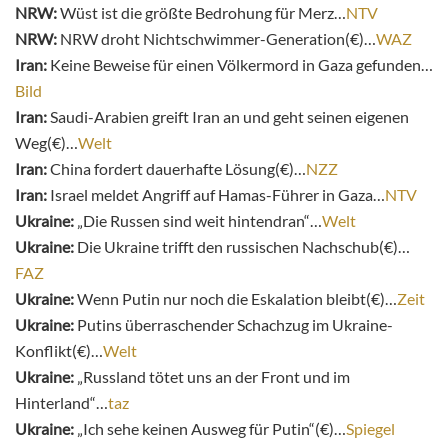
NRW:
Wüst ist die größte Bedrohung für Merz…
NTV
NRW:
NRW droht Nichtschwimmer-Generation(€)…
WAZ
Iran:
Keine Beweise für einen Völkermord in Gaza gefunden…
Bild
Iran:
Saudi-Arabien greift Iran an und geht seinen eigenen
Weg(€)…
Welt
Iran:
China fordert dauerhafte Lösung(€)…
NZZ
Iran:
Israel meldet Angriff auf Hamas-Führer in Gaza…
NTV
Ukraine:
„Die Russen sind weit hintendran“…
Welt
Ukraine:
Die Ukraine trifft den russischen Nachschub(€)…
FAZ
Ukraine:
Wenn Putin nur noch die Eskalation bleibt(€)…
Zeit
Ukraine:
Putins überraschender Schachzug im Ukraine-
Konflikt(€)…
Welt
Ukraine:
„Russland tötet uns an der Front und im
Hinterland“…
taz
Ukraine:
„Ich sehe keinen Ausweg für Putin“(€)…
Spiegel