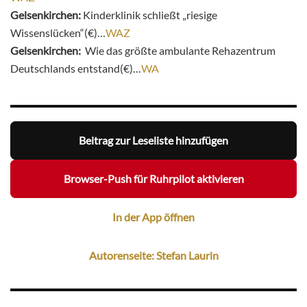
Gelsenkirchen:
Kinderklinik schließt „riesige
Wissenslücken“(€)…
WAZ
Gelsenkirchen:
Wie das größte ambulante Rehazentrum
Deutschlands entstand(€)…
WA
Beitrag zur Leseliste hinzufügen
Browser-Push für Ruhrpilot aktivieren
In der App öffnen
Autorenseite: Stefan Laurin