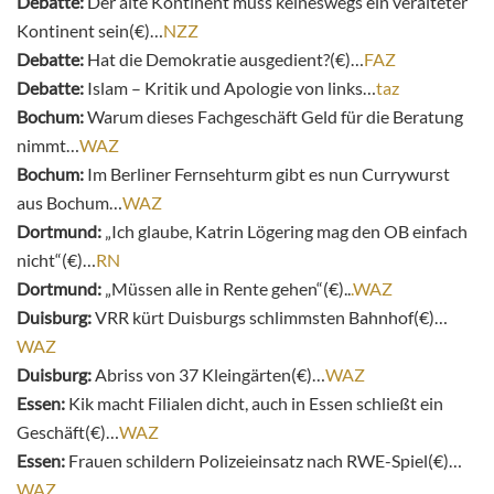
Debatte:
Der alte Kontinent muss keineswegs ein veralteter
Kontinent sein(€)…
NZZ
Debatte:
Hat die Demokratie ausgedient?(€)…
FAZ
Debatte:
Islam – Kritik und Apologie von links…
taz
Bochum:
Warum dieses Fachgeschäft Geld für die Beratung
nimmt…
WAZ
Bochum:
Im Berliner Fernsehturm gibt es nun Currywurst
aus Bochum…
WAZ
Dortmund:
„Ich glaube, Katrin Lögering mag den OB einfach
nicht“(€)…
RN
Dortmund:
„Müssen alle in Rente gehen“(€)..
.WAZ
Duisburg:
VRR kürt Duisburgs schlimmsten Bahnhof(€)…
WAZ
Duisburg:
Abriss von 37 Kleingärten(€)…
WAZ
Essen:
Kik macht Filialen dicht, auch in Essen schließt ein
Geschäft(€)…
WAZ
Essen:
Frauen schildern Polizeieinsatz nach RWE-Spiel(€)…
WAZ