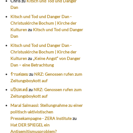
Chris
zu
Kitsch und Tod und Danger
Dan
Kitsch und Tod und Danger Dan -
Christuskirche Bochum | Kirche der
Kulturen
zu
Kitsch und Tod und Danger
Dan
Kitsch und Tod und Danger Dan -
Christuskirche Bochum | Kirche der
Kulturen
zu
„Keine Angst“ von Danger
Dan – eine Betrachtung
ร้านต่อผม
zu
NRZ: Genossen rufen zum
Zeitungsboykott auf
แป๊ปสเตย์
zu
NRZ: Genossen rufen zum
Zeitungsboykott auf
Maral Salmassi: Stellungnahme zu einer
politisch-aktivistischen
Pressekampagne - ZERA Institute
zu
Hat DER SPIEGEL ein
Antisemitismusproblem?