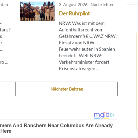
chten
3. August 2026 · Nachrichten
Der Ruhrpilot
-
NRW: Was ist mit dem
taus?
Aufenthaltsrecht von
s
Gefährdern?(€)…WAZ NRW:
er
Einsatz von NRW-
g…
Feuerwehrleuten in Spanien
beendet…Welt NRW:
 ...
Verkehrsminister fordert
Krisenstab wegen ...
Nächster Beitrag