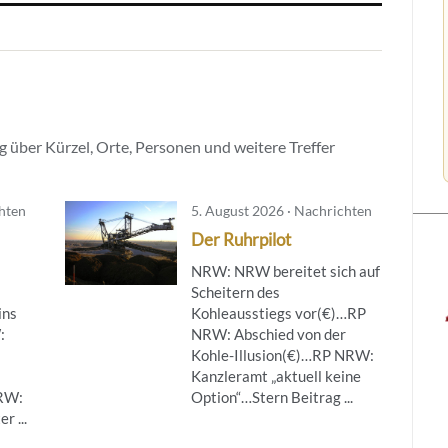
 über Kürzel, Orte, Personen und weitere Treffer
chten
5. August 2026 · Nachrichten
Der Ruhrpilot
NRW: NRW bereitet sich auf
Scheitern des
ins
Kohleausstiegs vor(€)…RP
:
NRW: Abschied von der
Kohle-Illusion(€)…RP NRW:
Kanzleramt „aktuell keine
NRW:
Option“…Stern Beitrag ...
r ...