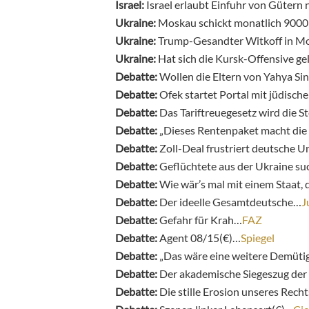
Israel:
Israel erlaubt Einfuhr von Gütern
Ukraine:
Moskau schickt monatlich 9000 
Ukraine:
Trump-Gesandter Witkoff in M
Ukraine:
Hat sich die Kursk-Offensive ge
Debatte:
Wollen die Eltern von Yahya Si
Debatte:
Ofek startet Portal mit jüdisc
Debatte:
Das Tariftreuegesetz wird die S
Debatte:
„Dieses Rentenpaket macht die
Debatte:
Zoll-Deal frustriert deutsche
Debatte:
Geflüchtete aus der Ukraine su
Debatte:
Wie wär’s mal mit einem Staat, 
Debatte:
Der ideelle Gesamtdeutsche…
J
Debatte:
Gefahr für Krah…
FAZ
Debatte:
Agent 08/15(€)…
Spiegel
Debatte:
„Das wäre eine weitere Demüt
Debatte:
Der akademische Siegeszug der 
Debatte:
Die stille Erosion unseres Rech