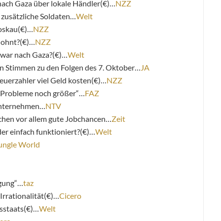
 nach Gaza über lokale Händler(€)…
NZZ
zusätzliche Soldaten…
Welt
oskau(€)…
NZZ
lohnt?(€)…
NZZ
nwar nach Gaza?(€)…
Welt
hen Stimmen zu den Folgen des 7. Oktober…
JA
teuerzahler viel Geld kosten(€)…
NZZ
 Probleme noch größer“…
FAZ
 Unternehmen…
NTV
chen vor allem gute Jobchancen…
Zeit
der einfach funktioniert?(€)…
Welt
ungle World
igung“…
taz
Irrationalität(€)…
Cicero
tsstaats(€)…
Welt