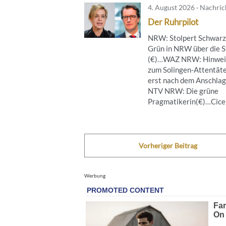
4. August 2026 · Nachri
Der Ruhrpilot
NRW: Stolpert Schwarz
Grün in NRW über die S
(€)…WAZ NRW: Hinwei
zum Solingen-Attentät
erst nach dem Anschla
NTV NRW: Die grüne
Pragmatikerin(€)…Cicero
Vorheriger Beitrag
Werbung