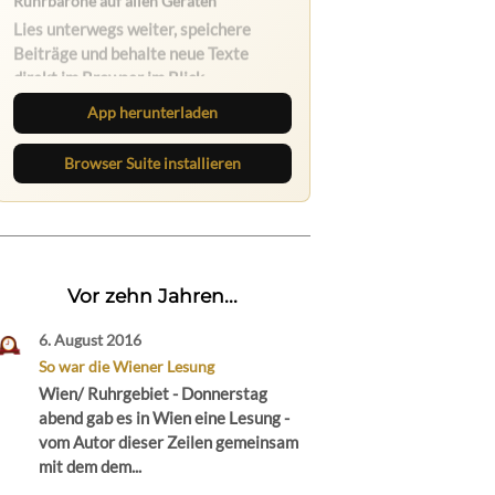
Nichts mehr verpassen
Die Ruhrbarone-App bringt den Blog
aufs Handy. Die Browser Suite hält
dich am Desktop auf dem Laufenden.
App herunterladen
Browser Suite installieren
Vor zehn Jahren...
6. August 2016
So war die Wiener Lesung
Wien/ Ruhrgebiet - Donnerstag
abend gab es in Wien eine Lesung -
vom Autor dieser Zeilen gemeinsam
mit dem dem...