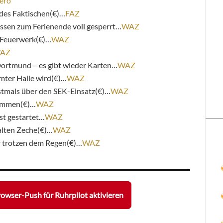
ero
des Faktischen(€)…
FAZ
sen zum Ferienende voll gesperrt…
WAZ
 Feuerwerk(€)…
WAZ
AZ
Dortmund – es gibt wieder Karten…
WAZ
mter Halle wird(€)…
WAZ
stmals über den SEK-Einsatz(€)…
WAZ
tammen(€)…
WAZ
st gestartet…
WAZ
alten Zeche(€)…
WAZ
r trotzen dem Regen(€)…
WAZ
owser-Push für Ruhrpilot aktivieren