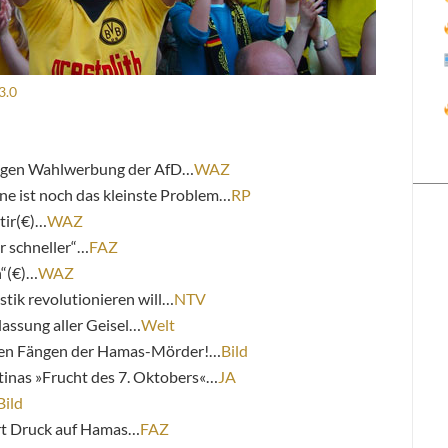
3.0
gegen Wahlwerbung der AfD…
WAZ
ne ist noch das kleinste Problem…
RP
tir(€)…
WAZ
r schneller“…
FAZ
n“(€)…
WAZ
stik revolutionieren will…
NTV
lassung aller Geisel…
Welt
 den Fängen der Hamas-Mörder!…
Bild
inas »Frucht des 7. Oktobers«…
JA
Bild
dert Druck auf Hamas…
FAZ