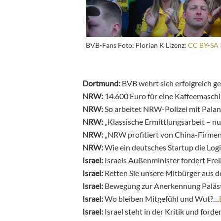
BVB-Fans Foto: Florian K Lizenz:
CC BY-SA 
Dortmund:
BVB wehrt sich erfolgreich 
NRW:
14.600 Euro für eine Kaffeemaschi
NRW:
So arbeitet NRW-Polizei mit Palan
NRW:
„Klassische Ermittlungsarbeit – nu
NRW:
„NRW profitiert von China-Firme
NRW:
Wie ein deutsches Startup die Logi
Israel:
Israels Außenminister fordert Frei
Israel:
Retten Sie unsere Mitbürger aus
Israel:
Bewegung zur Anerkennung Paläst
Israel:
Wo bleiben Mitgefühl und Wut?…
Israel:
Israel steht in der Kritik und for