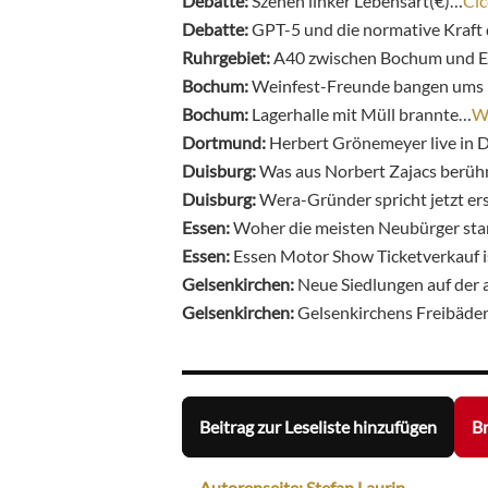
Debatte:
Szenen linker Lebensart(€)…
Cic
Debatte:
GPT-5 und die normative Kraft 
Ruhrgebiet:
A40 zwischen Bochum und Es
Bochum:
Weinfest-Freunde bangen ums
Bochum:
Lagerhalle mit Müll brannte…
W
Dortmund:
Herbert Grönemeyer live in 
Duisburg:
Was aus Norbert Zajacs berüh
Duisburg:
Wera-Gründer spricht jetzt er
Essen:
Woher die meisten Neubürger s
Essen:
Essen Motor Show Ticketverkauf i
Gelsenkirchen:
Neue Siedlungen auf der 
Gelsenkirchen:
Gelsenkirchens Freibäde
Beitrag zur Leseliste hinzufügen
Br
Autorenseite: Stefan Laurin