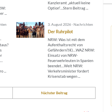
Kanzleramt „aktuell keine
NRW:
Option“…Stern Beitrag ...
r ...
chten
3. August 2026 · Nachrichten
Der Ruhrpilot
-
NRW: Was ist mit dem
taus?
Aufenthaltsrecht von
s
Gefährdern?(€)…WAZ NRW:
er
Einsatz von NRW-
g…
Feuerwehrleuten in Spanien
beendet…Welt NRW:
 ...
Verkehrsminister fordert
Krisenstab wegen ...
Nächster Beitrag