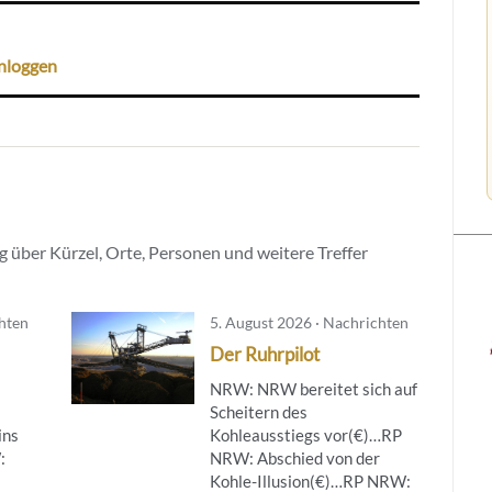
nloggen
 über Kürzel, Orte, Personen und weitere Treffer
chten
5. August 2026 · Nachrichten
Der Ruhrpilot
NRW: NRW bereitet sich auf
Scheitern des
ins
Kohleausstiegs vor(€)…RP
:
NRW: Abschied von der
Kohle-Illusion(€)…RP NRW: