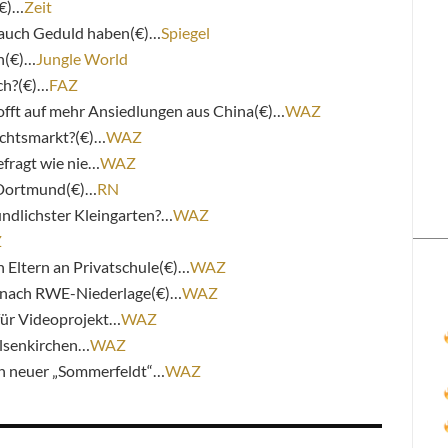
(€)…
Zeit
 auch Geduld haben(€)…
Spiegel
h(€)…
Jungle World
ich?(€)…
FAZ
fft auf mehr Ansiedlungen aus China(€)…
WAZ
chtsmarkt?(€)…
WAZ
fragt wie nie…
WAZ
n Dortmund(€)…
RN
ndlichster Kleingarten?…
WAZ
Z
 Eltern an Privatschule(€)…
WAZ
g nach RWE-Niederlage(€)…
WAZ
für Videoprojekt…
WAZ
elsenkirchen…
WAZ
in neuer „Sommerfeldt“…
WAZ