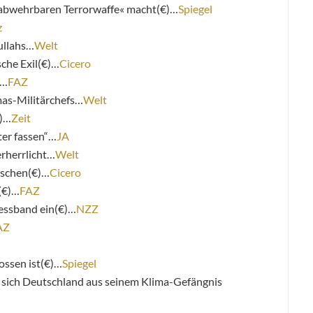
 abwehrbaren Terrorwaffe« macht(€)…
Spiegel
z
ullahs…
Welt
sche Exil(€)…
Cicero
)…
FAZ
mas-Militärchefs…
Welt
€)…
Zeit
ter fassen“…
JA
erherrlicht…
Welt
tschen(€)…
Cicero
(€)…
FAZ
essband ein(€)…
NZZ
AZ
ossen ist(€)…
Spiegel
s sich Deutschland aus seinem Klima-Gefängnis