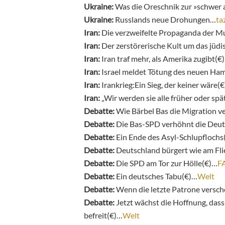
Ukraine:
Was die Oreschnik zur »schwer
Ukraine:
Russlands neue Drohungen…
ta
Iran:
Die verzweifelte Propaganda der M
Iran:
Der zerstörerische Kult um das jüdi
Iran:
Iran traf mehr, als Amerika zugibt(€
Iran:
Israel meldet Tötung des neuen Ha
Iran:
Irankrieg
:
Ein Sieg, der keiner wäre(
Iran:
„Wir werden sie alle früher oder spä
Debatte:
Wie Bärbel Bas die Migration v
Debatte:
Die Bas-SPD verhöhnt die Deu
Debatte:
Ein Ende des Asyl-Schlupflochs
Debatte:
Deutschland bürgert wie am Fli
Debatte:
Die SPD am Tor zur Hölle(€)…
F
Debatte:
Ein deutsches Tabu(€)…
Welt
Debatte:
Wenn die letzte Patrone versch
Debatte:
Jetzt wächst die Hoffnung, das
befreit(€)…
Welt