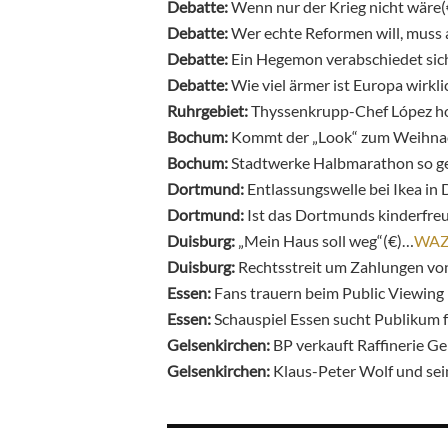
Debatte:
Wenn nur der Krieg nicht wäre
Debatte:
Wer echte Reformen will, muss
Debatte:
Ein Hegemon verabschiedet sic
Debatte:
Wie viel ärmer ist Europa wirkl
Ruhrgebiet:
Thyssenkrupp-Chef López ho
Bochum:
Kommt der „Look“ zum Weihna
Bochum:
Stadtwerke Halbmarathon so ge
Dortmund:
Entlassungswelle bei Ikea i
Dortmund:
Ist das Dortmunds kinderfreu
Duisburg:
„Mein Haus soll weg“(€)…
WA
Duisburg:
Rechtsstreit um Zahlungen von
Essen:
Fans trauern beim Public Viewin
Essen:
Schauspiel Essen sucht Publikum 
Gelsenkirchen:
BP verkauft Raffinerie G
Gelsenkirchen:
Klaus-Peter Wolf und se