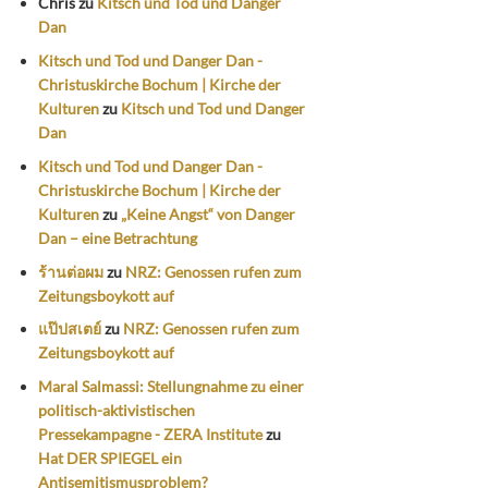
Chris
zu
Kitsch und Tod und Danger
Dan
Kitsch und Tod und Danger Dan -
Christuskirche Bochum | Kirche der
Kulturen
zu
Kitsch und Tod und Danger
Dan
Kitsch und Tod und Danger Dan -
Christuskirche Bochum | Kirche der
Kulturen
zu
„Keine Angst“ von Danger
Dan – eine Betrachtung
ร้านต่อผม
zu
NRZ: Genossen rufen zum
Zeitungsboykott auf
แป๊ปสเตย์
zu
NRZ: Genossen rufen zum
Zeitungsboykott auf
Maral Salmassi: Stellungnahme zu einer
politisch-aktivistischen
Pressekampagne - ZERA Institute
zu
Hat DER SPIEGEL ein
Antisemitismusproblem?