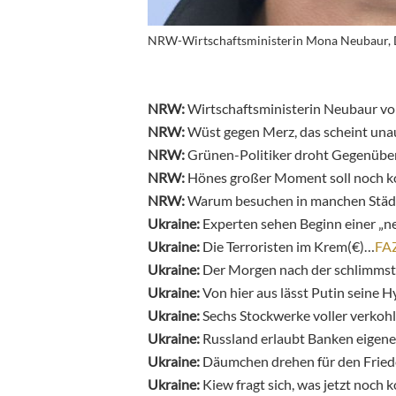
NRW-Wirtschaftsministerin Mona Neubaur, 
NRW:
Wirtschaftsministerin Neubaur vo
NRW:
Wüst gegen Merz, das scheint una
NRW:
Grünen-Politiker droht Gegenübe
NRW:
Hönes großer Moment soll noch
NRW:
Warum besuchen in manchen Städt
Ukraine:
Experten sehen Beginn einer „n
Ukraine:
Die Terroristen im Krem(€)…
FA
Ukraine:
Der Morgen nach der schlimms
Ukraine:
Von hier aus lässt Putin seine 
Ukraine:
Sechs Stockwerke voller verkoh
Ukraine:
Russland erlaubt Banken eige
Ukraine:
Däumchen drehen für den Frie
Ukraine:
Kiew fragt sich, was jetzt noch