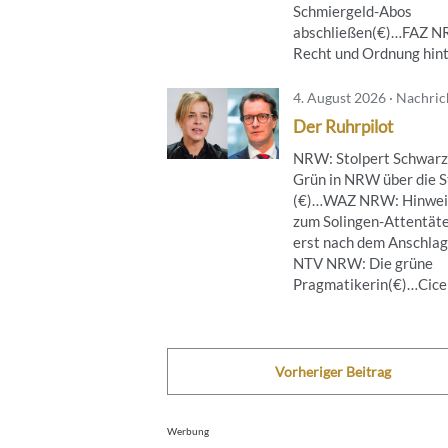
Schmiergeld-Abos
abschließen(€)…FAZ 
Recht und Ordnung hinte
4. August 2026 · Nachri
Der Ruhrpilot
NRW: Stolpert Schwarz
Grün in NRW über die S
(€)…WAZ NRW: Hinwei
zum Solingen-Attentät
erst nach dem Anschla
NTV NRW: Die grüne
Pragmatikerin(€)…Cicero
Vorheriger Beitrag
Werbung