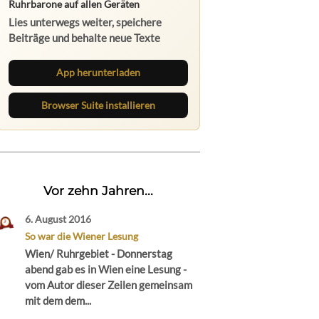
Ruhrbarone auf allen Geräten
Lies unterwegs weiter, speichere
Beiträge und behalte neue Texte
direkt im Browser im Blick.
App herunterladen
Browser Suite installieren
Vor zehn Jahren...
6. August 2016
So war die Wiener Lesung
Wien/ Ruhrgebiet - Donnerstag
abend gab es in Wien eine Lesung -
vom Autor dieser Zeilen gemeinsam
mit dem dem...