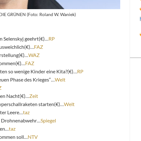
DIE GRÜNEN (Foto: Roland W. Waniek)
n Selenskyj geehrt(€)…
RP
usweichlich(€)…
FAZ
rstellung(€)…
WAZ
 kommen(€)…
FAZ
en so wenige Kinder eine Kita?(€)…
RP
euen Phase des Krieges“…
Welt
Z
ten Nacht(€)…
Zeit
Hyperschallraketen starten(€)…
Welt
lter Leere…
taz
ne Drohnenabwehr…
Spiegel
den…
taz
 kommen soll…
NTV