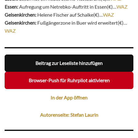
Essen:
Aufregung um Netrebko-Auftritt in Essen(€)…
WAZ
Gelsenkirchen:
Helene Fischer auf Schalke(€)…
WAZ
Gelsenkirchen:
Fußgängerzone in Buer wird erweitert(€)…
WAZ
Beitrag zur Leseliste hinzufügen
Browser-Push für Ruhrpilot aktivieren
In der App öffnen
Autorenseite: Stefan Laurin