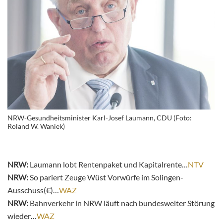
NRW-Gesundheitsminister Karl-Josef Laumann, CDU (Foto:
Roland W. Waniek)
NRW:
Laumann lobt Rentenpaket und Kapitalrente
…
NTV
NRW:
So pariert Zeuge Wüst Vorwürfe im Solingen-
Ausschuss(€)…
WAZ
NRW:
Bahnverkehr in NRW läuft nach bundesweiter Störung
wieder…
WAZ