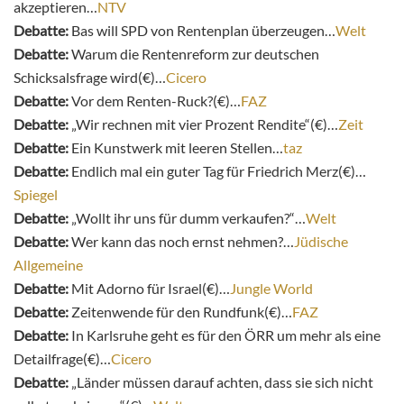
akzeptieren…
NTV
Debatte:
Bas will SPD von Rentenplan überzeugen…
Welt
Debatte:
Warum die Rentenreform zur deutschen
Schicksalsfrage wird(€)…
Cicero
Debatte:
Vor dem Renten-Ruck?(€)…
FAZ
Debatte:
„Wir rechnen mit vier Prozent Rendite“(€)…
Zeit
Debatte:
Ein Kunstwerk mit leeren Stellen…
taz
Debatte:
Endlich mal ein guter Tag für Friedrich Merz(€)…
Spiegel
Debatte:
„Wollt ihr uns für dumm verkaufen?“…
Welt
Debatte:
Wer kann das noch ernst nehmen?…
Jüdische
Allgemeine
Debatte:
Mit Adorno für Israel(€)…
Jungle World
Debatte:
Zeitenwende für den Rundfunk(€)…
FAZ
Debatte:
In Karlsruhe geht es für den ÖRR um mehr als eine
Detailfrage(€)…
Cicero
Debatte:
„Länder müssen darauf achten, dass sie sich nicht