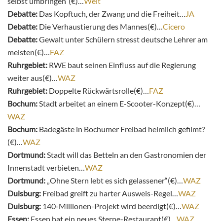
selbst umbringen“(€)…
Welt
Debatte:
Das Kopftuch, der Zwang und die Freiheit…
JA
Debatte:
Die Verhaustierung des Mannes(€)…
Cicero
Debatte:
Gewalt unter Schülern stresst deutsche Lehrer am
meisten(€)…
FAZ
Ruhrgebiet:
RWE baut seinen Einfluss auf die Regierung
weiter aus(€)…
WAZ
Ruhrgebiet:
Doppelte Rückwärtsrolle(€)…
FAZ
Bochum:
Stadt arbeitet an einem E-Scooter-Konzept(€)…
WAZ
Bochum:
Badegäste in Bochumer Freibad heimlich gefilmt?
(€)…
WAZ
Dortmund:
Stadt will das Betteln an den Gastronomien der
Innenstadt verbieten…
WAZ
Dortmund:
„Ohne Stern lebt es sich gelassener“(€)…
WAZ
Duisburg:
Freibad greift zu harter Ausweis-Regel…
WAZ
Duisburg:
140-Millionen-Projekt wird beerdigt(€)…
WAZ
Essen:
Essen hat ein neues Sterne-Restaurant(€)…
WAZ