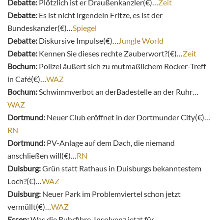
Debatte:
Plötzlich ist er Draußenkanzler(€)…
Zeit
Debatte:
Es ist nicht irgendein Fritze, es ist der
Bundeskanzler(€)…
Spiegel
Debatte:
Diskursive Impulse(€)…
Jungle World
Debatte:
Kennen Sie dieses rechte Zauberwort?(€)…
Zeit
Bochum:
Polizei äußert sich zu mutmaßlichem Rocker-Treff
in Café(€)…
WAZ
Bochum:
Schwimmverbot an derBadestelle an der Ruhr…
WAZ
Dortmund:
Neuer Club eröffnet in der Dortmunder City(€)…
RN
Dortmund:
PV-Anlage auf dem Dach, die niemand
anschließen will(€)…
RN
Duisburg:
Grün statt Rathaus in Duisburgs bekanntestem
Loch?(€)…
WAZ
Duisburg:
Neuer Park im Problemviertel schon jetzt
vermüllt(€)…
WAZ
Essen:
Was die Ruhrfibre-Insolvenz jetzt für