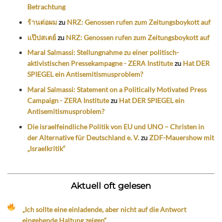
Betrachtung
ร้านต่อผม
zu
NRZ: Genossen rufen zum Zeitungsboykott auf
แป๊ปสเตย์
zu
NRZ: Genossen rufen zum Zeitungsboykott auf
Maral Salmassi: Stellungnahme zu einer politisch-
aktivistischen Pressekampagne - ZERA Institute
zu
Hat DER
SPIEGEL ein Antisemitismusproblem?
Maral Salmassi: Statement on a Politically Motivated Press
Campaign - ZERA Institute
zu
Hat DER SPIEGEL ein
Antisemitismusproblem?
Die israelfeindliche Politik von EU und UNO – Christen in
der Alternative für Deutschland e. V.
zu
ZDF-Mauershow mit
„Israelkritik“
Aktuell oft gelesen
„Ich sollte eine einladende, aber nicht auf die Antwort
eingehende Haltung zeigen“