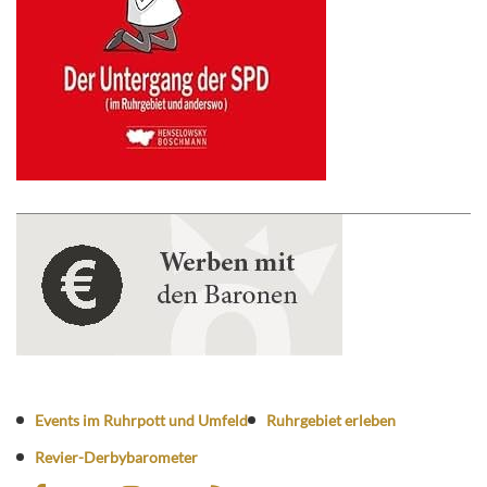
Events im Ruhrpott und Umfeld
Ruhrgebiet erleben
Revier-Derbybarometer