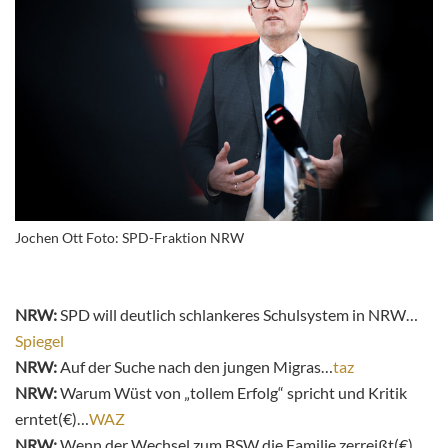
Jochen Ott Foto: SPD-Fraktion NRW
NRW:
SPD will deutlich schlankeres Schulsystem in NRW…
Spiegel
NRW:
Auf der Suche nach den jungen Migras…
taz
NRW:
Warum Wüst von „tollem Erfolg“ spricht und Kritik
erntet(€)…
WAZ
NRW:
Wenn der Wechsel zum BSW die Familie zerreißt(€)…