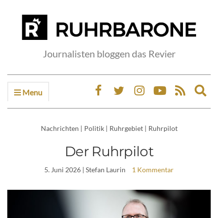
Journalisten bloggen das Revier
Menu
Ex
sea
fo
Nachrichten
|
Politik
|
Ruhrgebiet
|
Ruhrpilot
Der Ruhrpilot
5. Juni 2026
| Stefan Laurin
1 Kommentar