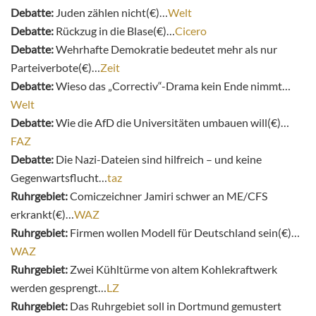
Debatte:
Juden zählen nicht(€)…
Welt
Debatte:
Rückzug in die Blase(€)…
Cicero
Debatte:
Wehrhafte Demokratie bedeutet mehr als nur
Parteiverbote(€)…
Zeit
Debatte:
Wieso das „Correctiv“-Drama kein Ende nimmt…
Welt
Debatte:
Wie die AfD die Universitäten umbauen will(€)…
FAZ
Debatte:
Die Nazi-Dateien sind hilfreich – und keine
Gegenwartsflucht…
taz
Ruhrgebiet:
Comiczeichner Jamiri schwer an ME/CFS
erkrankt(€)…
WAZ
Ruhrgebiet:
Firmen wollen Modell für Deutschland sein(€)…
WAZ
Ruhrgebiet:
Zwei Kühltürme von altem Kohlekraftwerk
werden gesprengt…
LZ
Ruhrgebiet:
Das Ruhrgebiet soll in Dortmund gemustert