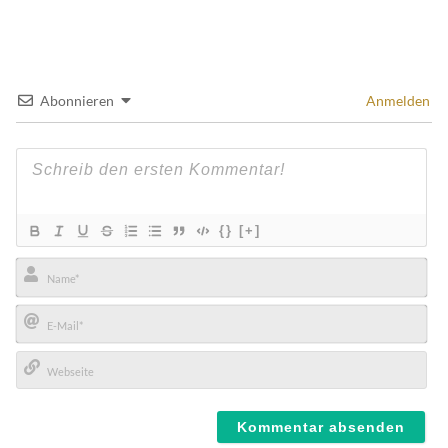
Abonnieren
Anmelden
{}
[+]
Name*
E-
Mail*
Webseite