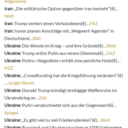
Allgemeine
Iran:
„Die militärische Option gegenüber Iran besteht“(€)…
Welt
Iran:
Trump verliert einen Verbündeten(€)…
FAZ
Iran:
Iraner planen Anschläge mit „Wegwerf-Agenten“ in
Deutschland…
Bild
Ukraine:
Die Wende im Krieg – und ihre Gründe(€)…
Welt
Ukraine:
Trump erlöst Putin aus einem Dilemma(€)…
FAZ
Ukraine:
Putins «Siegesfeier» erhält eine peinliche Note(€)…
NZZ
Ukraine:
„Crowdfunding hat die Kriegsführung verändert“(€)
…
Jungle World
Ukraine:
Donald Trump kündigt dreitägige Waffenruhe im
Ukrainekrieg an…
Zeit
Ukraine:
Putin verabschiedet sich aus der Gegenwart(€)…
Spiegel
Ukraine:
„Es gibt viel zu viel Friedensdenken“(€)…
Welt
Ukraine:
Russland und Ukraine tauschen je 1000 Gefangene