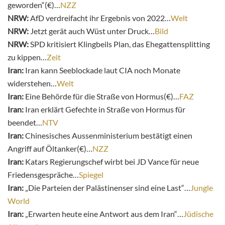
geworden“(€)…
NZZ
NRW:
AfD verdreifacht ihr Ergebnis von 2022…
Welt
NRW:
Jetzt gerät auch Wüst unter Druck…
Bild
NRW:
SPD kritisiert Klingbeils Plan, das Ehegattensplitting
zu kippen…
Zeit
Iran:
Iran kann Seeblockade laut CIA noch Monate
widerstehen…
Welt
Iran:
Eine Behörde für die Straße von Hormus(€)…
FAZ
Iran:
Iran erklärt Gefechte in Straße von Hormus für
beendet…
NTV
Iran:
Chinesisches Aussenministerium bestätigt einen
Angriff auf Öltanker(€)…
NZZ
Iran:
Katars Regierungschef wirbt bei JD Vance für neue
Friedensgespräche…
Spiegel
Iran:
„Die Parteien der Palästinenser sind eine Last“…
Jungle
World
Iran:
„Erwarten heute eine Antwort aus dem Iran“…
Jüdische