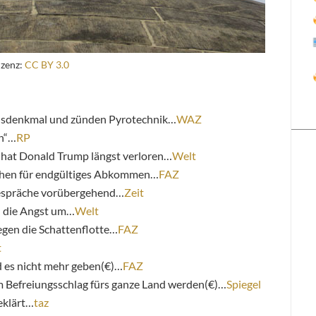
zenz:
CC BY 3.0
sdenkmal und zünden Pyrotechnik…
WAZ
en“…
RP
 hat Donald Trump längst verloren…
Welt
gehen für endgültiges Abkommen…
FAZ
Gespräche vorübergehend…
Zeit
u die Angst um…
Welt
egen die Schattenflotte…
FAZ
t
 es nicht mehr geben(€)…
FAZ
m Befreiungsschlag fürs ganze Land werden(€)…
Spiegel
eklärt…
taz