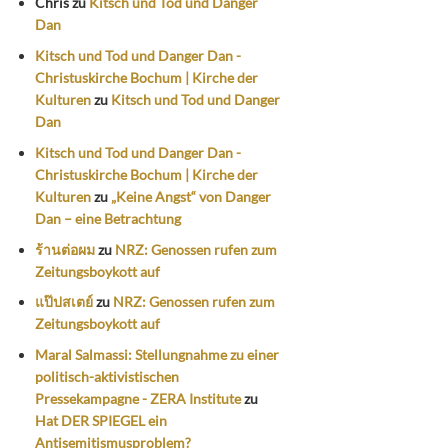
Chris
zu
Kitsch und Tod und Danger
Dan
Kitsch und Tod und Danger Dan -
Christuskirche Bochum | Kirche der
Kulturen
zu
Kitsch und Tod und Danger
Dan
Kitsch und Tod und Danger Dan -
Christuskirche Bochum | Kirche der
Kulturen
zu
„Keine Angst“ von Danger
Dan – eine Betrachtung
ร้านต่อผม
zu
NRZ: Genossen rufen zum
Zeitungsboykott auf
แป๊ปสเตย์
zu
NRZ: Genossen rufen zum
Zeitungsboykott auf
Maral Salmassi: Stellungnahme zu einer
politisch-aktivistischen
Pressekampagne - ZERA Institute
zu
Hat DER SPIEGEL ein
Antisemitismusproblem?