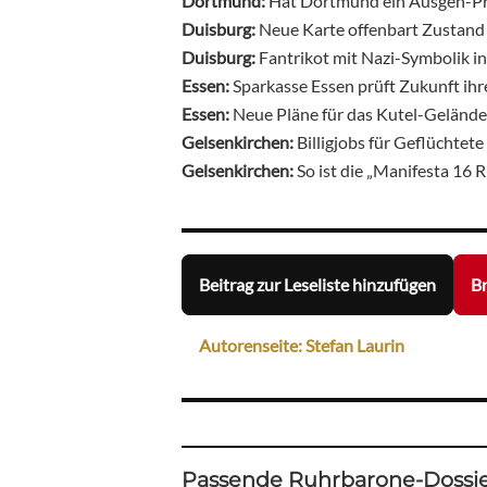
Dortmund:
Hat Dortmund ein Ausgeh-P
Duisburg:
Neue Karte offenbart Zustand
Duisburg:
Fantrikot mit Nazi-Symbolik i
Essen:
Sparkasse Essen prüft Zukunft ihr
Essen:
Neue Pläne für das Kutel-Geländ
Gelsenkirchen:
Billigjobs für Geflüchtet
Gelsenkirchen:
So ist die „Manifesta 16 
Beitrag zur Leseliste hinzufügen
Br
Autorenseite: Stefan Laurin
Passende Ruhrbarone-Dossie