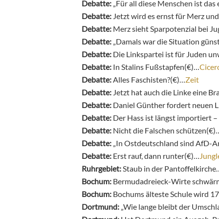
Debatte:
„Für all diese Menschen ist das
Debatte:
Jetzt wird es ernst für Merz un
Debatte:
Merz sieht Sparpotenzial bei J
Debatte:
„Damals war die Situation güns
Debatte:
Die Linkspartei ist für Juden 
Debatte:
In Stalins Fußstapfen(€)…
Cicer
Debatte:
Alles Faschisten?(€)…
Zeit
Debatte:
Jetzt hat auch die Linke eine 
Debatte:
Daniel Günther fordert neuen L
Debatte:
Der Hass ist längst importiert 
Debatte:
Nicht die Falschen schützen(€)
Debatte:
„In Ostdeutschland sind AfD-An
Debatte:
Erst rauf, dann runter(€)…
Jungl
Ruhrgebiet:
Staub in der Pantoffelkirche
Bochum:
Bermudadreieck-Wirte schwär
Bochum:
Bochums älteste Schule wird 1
Dortmund:
„Wie lange bleibt der Umschl