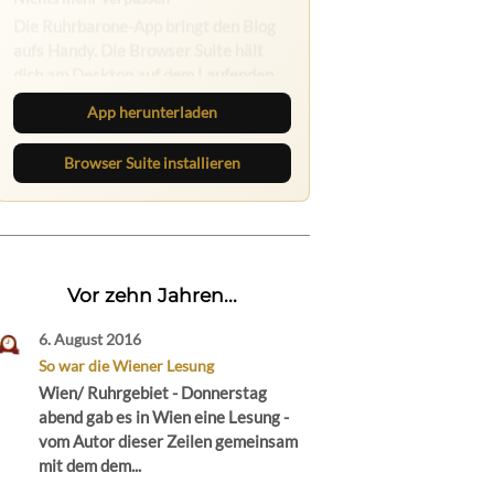
Ruhrbarone: immer informiert
Neue Beiträge, Debatten und
Revierstoff: auf dem Handy mit der
App, am Rechner mit der Browser
App herunterladen
Suite.
Browser Suite installieren
Vor zehn Jahren...
6. August 2016
So war die Wiener Lesung
Wien/ Ruhrgebiet - Donnerstag
abend gab es in Wien eine Lesung -
vom Autor dieser Zeilen gemeinsam
mit dem dem...