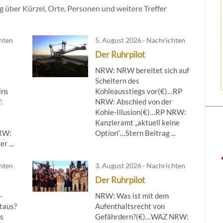
 über Kürzel, Orte, Personen und weitere Treffer
chten
5. August 2026 · Nachrichten
Der Ruhrpilot
NRW: NRW bereitet sich auf
Scheitern des
ins
Kohleausstiegs vor(€)…RP
:
NRW: Abschied von der
Kohle-Illusion(€)…RP NRW:
Kanzleramt „aktuell keine
NRW:
Option“…Stern Beitrag ...
r ...
chten
3. August 2026 · Nachrichten
Der Ruhrpilot
-
NRW: Was ist mit dem
taus?
Aufenthaltsrecht von
s
Gefährdern?(€)…WAZ NRW: