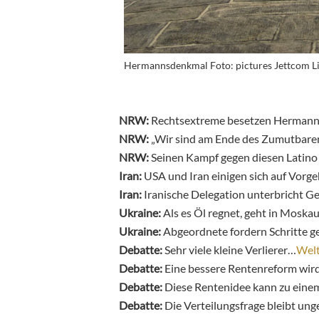
Hermannsdenkmal Foto: pictures Jettcom Li
NRW:
Rechtsextreme besetzen Hermann
NRW:
„Wir sind am Ende des Zumutbar
NRW:
Seinen Kampf gegen diesen Latino
Iran:
USA und Iran einigen sich auf Vor
Iran:
Iranische Delegation unterbricht 
Ukraine:
Als es Öl regnet, geht in Moska
Ukraine:
Abgeordnete fordern Schritte g
Debatte:
Sehr viele kleine Verlierer…
Wel
Debatte:
Eine bessere Rentenreform wird
Debatte:
Diese Rentenidee kann zu eine
Debatte:
Die Verteilungsfrage bleibt ung