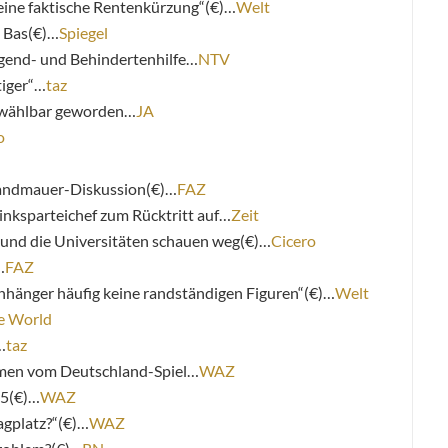
 eine faktische Rentenkürzung“(€)…
Welt
d Bas(€)…
Spiegel
ugend- und Behindertenhilfe…
NTV
tiger“…
taz
unwählbar geworden…
JA
o
Brandmauer-Diskussion(€)…
FAZ
inksparteichef zum Rücktritt auf…
Zeit
– und die Universitäten schauen weg(€)…
Cicero
…
FAZ
hänger häufig keine randständigen Figuren“(€)…
Welt
e World
…
taz
men vom Deutschland-Spiel…
WAZ
75(€)…
WAZ
agplatz?“(€)…
WAZ