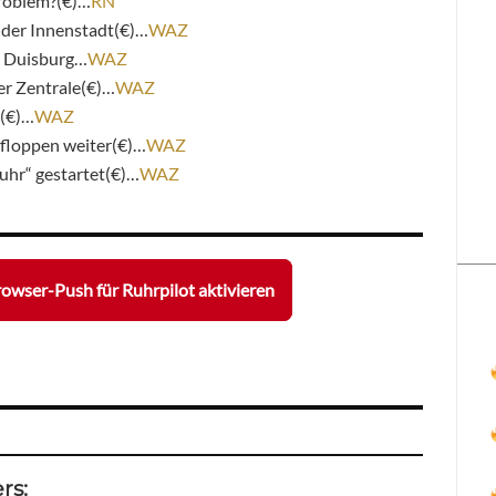
roblem?(€)…
RN
 der Innenstadt(€)…
WAZ
n Duisburg…
WAZ
er Zentrale(€)…
WAZ
e(€)…
WAZ
e floppen weiter(€)…
WAZ
Ruhr“ gestartet(€)…
WAZ
owser-Push für Ruhrpilot aktivieren
rs: