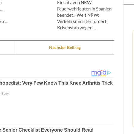
er
Einsatz von NRW-
g…
Feuerwehrleuten in Spanien
beendet…Welt NRW:
 ...
Verkehrsminister fordert
Krisenstab wegen ...
Nächster Beitrag