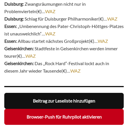
Duisburg:
Zwangsräumungen nicht nur in
Problemvierteln(€)…
WAZ
Duisburg:
Schlag für Duisburger Philharmoniker(€)…
WAZ
Essen:
„Umbenennung des Pater-Christoph-Höttges-Platzes
ist unausweichlich“…
WAZ
Essen:
Allbau startet nächstes Großprojekt(€)…
WAZ
Gelsenkirchen:
Stadtfeste in Gelsenkirchen werden immer
teurer(€)…
WAZ
Gelsenkirchen:
Das „Rock Hard“-Festival lockt auch in
diesem Jahr wieder Tausende(€)…
WAZ
Beitrag zur Leseliste hinzufügen
Browser-Push für Ruhrpilot aktivieren