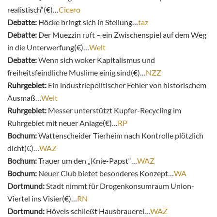
realistisch“(€)…
Cicero
Debatte:
Höcke bringt sich in Stellung…
taz
Debatte:
Der Muezzin ruft – ein Zwischenspiel auf dem Weg
in die Unterwerfung(€)…
Welt
Debatte:
Wenn sich woker Kapitalismus und
freiheitsfeindliche Muslime einig sind(€)…
NZZ
Ruhrgebiet:
Ein industriepolitischer Fehler von historischem
Ausmaß…
Welt
Ruhrgebiet:
Messer unterstützt Kupfer-Recycling im
Ruhrgebiet mit neuer Anlage(€)…
RP
Bochum:
Wattenscheider Tierheim nach Kontrolle plötzlich
dicht(€)…
WAZ
Bochum:
Trauer um den „Knie-Papst“…
WAZ
Bochum:
Neuer Club bietet besonderes Konzept…
WA
Dortmund:
Stadt nimmt für Drogenkonsumraum Union-
Viertel ins Visier(€)…
RN
Dortmund:
Hövels schließt Hausbrauerei…
WAZ