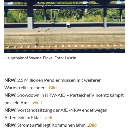
Hauptbahnof Wanne-Eickel Foto: Laurin
NRW:
2,5 Millionen Pendler müssen mit weiteren
Warnstreiks rechnen…
Bild
NRW:
Showdown in NRW-AfD – Parteichef Vincentz kämpft
um sein Amt…
Welt
NRW:
Vorstandssitzung der AfD-NRW endet wegen
Aktenleak im Eklat…
Zeit
NRW:
Stromausfall legt Kommunen lahm…
Bild