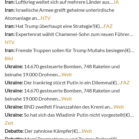
Iran:
Luftkrieg weitet sich auf mehrere Länder aus…
JA
Iran:
Israelische Armee greift geheime unterirdische
Atomanlage an…
NTV
Iran:
Hat Trump überhaupt eine Strategie?(€)…
FAZ
Iran:
Expertenrat wählt Chamenei-Sohn zum neuen Führer…
NTV
Iran:
Fremde Truppen sollen für Trump Mullahs besiegen(€)…
Bild
Ukraine:
14.670 gesteuerte Bomben, 748 Raketen und
beinahe 19.000 Drohnen…
Welt
Ukraine:
Der Irankrieg stürzt Putin in ein Dilemma(€)…
FAZ
Ukraine:
14.670 gesteuerte Bomben, 748 Raketen und
beinahe 19.000 Drohnen…
Welt
Ukraine:
BND zweifelt Finanzzahlen des Kreml an…
Welt
Ukraine:
So hat sich das Wladimir Putin nicht vorgestellt(€)…
Zeit
Debatte:
Der zahnlose Kämpfer(€)…
Welt
Debatte:
Merz’ Pragmatismus und Trumps Beitrag(€)…