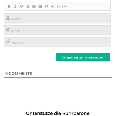
{}
[+]
Name*
E-
Mail*
Webseite
0
COMMENTS
Unterstütze die Ruhrbarone: