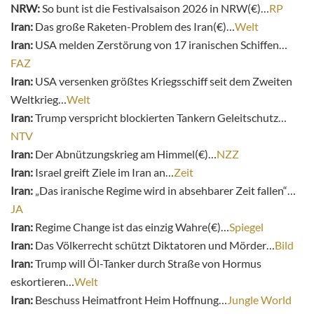
NRW:
So bunt ist die Festivalsaison 2026 in NRW(€)…
RP
Iran:
Das große Raketen-Problem des Iran(€)…
Welt
Iran:
USA melden Zerstörung von 17 iranischen Schiffen…
FAZ
Iran:
USA versenken größtes Kriegsschiff seit dem Zweiten
Weltkrieg…
Welt
Iran:
Trump verspricht blockierten Tankern Geleitschutz…
NTV
Iran:
Der Abnützungskrieg am Himmel(€)…
NZZ
Iran:
Israel greift Ziele im Iran an…
Zeit
Iran:
„Das iranische Regime wird in absehbarer Zeit fallen“…
JA
Iran:
Regime Change ist das einzig Wahre(€)…
Spiegel
Iran:
Das Völkerrecht schützt Diktatoren und Mörder…
Bild
Iran:
Trump will Öl-Tanker durch Straße von Hormus
eskortieren…
Welt
Iran:
Beschuss Heimatfront Heim Hoffnung…
Jungle World