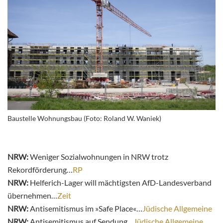
Baustelle Wohnungsbau (Foto: Roland W. Waniek)
NRW:
Weniger Sozialwohnungen in NRW trotz
Rekordförderung…
RP
NRW:
Helferich-Lager will mächtigsten AfD-Landesverband
übernehmen…
Zeit
NRW:
Antisemitismus im »Safe Place«…
Jüdische Allgemeine
NRW:
Antisemitismus auf Sendung…
Jüdische Allgemeine