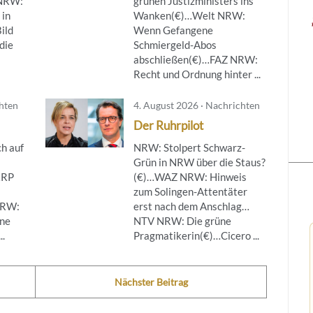
NRW:
grünen Justizministers ins
 in
Wanken(€)…Welt NRW:
ild
Wenn Gefangene
die
Schmiergeld-Abos
abschließen(€)…FAZ NRW:
Recht und Ordnung hinter ...
chten
4. August 2026 · Nachrichten
Der Ruhrpilot
h auf
NRW: Stolpert Schwarz-
Grün in NRW über die Staus?
…RP
(€)…WAZ NRW: Hinweis
zum Solingen-Attentäter
NRW:
erst nach dem Anschlag…
ine
NTV NRW: Die grüne
..
Pragmatikerin(€)…Cicero ...
Nächster Beitrag