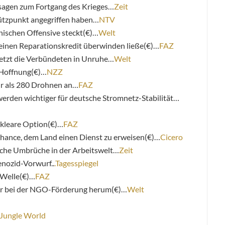
sagen zum Fortgang des Krieges…
Zeit
tützpunkt angegriffen haben…
NTV
nischen Offensive steckt(€)…
Welt
einen Reparationskredit überwinden ließe(€)…
FAZ
setzt die Verbündeten in Unruhe…
Welt
 Hoffnung(€)…
NZZ
hr als 280 Drohnen an…
FAZ
rden wichtiger für deutsche Stromnetz-Stabilität…
ukleare Option(€)…
FAZ
Chance, dem Land einen Dienst zu erweisen(€)…
Cicero
ische Umbrüche in der Arbeitswelt…
Zeit
enozid-Vorwurf..
.Tagesspiegel
 Welle(€)…
FAZ
der bei der NGO-Förderung herum(€)…
Welt
Jungle World