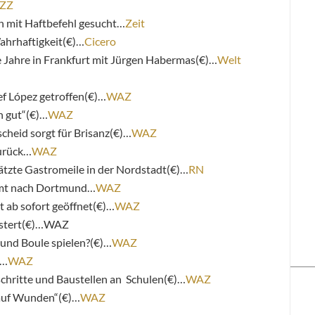
ZZ
n mit Haftbefehl gesucht…
Zeit
ahrhaftigkeit(€)…
Cicero
ne Jahre in Frankfurt mit Jürgen Habermas(€)…
Welt
 López getroffen(€)…
WAZ
n gut“(€)…
WAZ
cheid sorgt für Brisanz(€)…
WAZ
zurück…
WAZ
ätzte Gastromeile in der Nordstadt(€)…
RN
mmt nach Dortmund…
WAZ
 ab sofort geöffnet(€)…
WAZ
istert(€)…WAZ
 und Boule spielen?(€)…
WAZ
)…
WAZ
chritte und Baustellen an Schulen(€)…
WAZ
 auf Wunden“(€)…
WAZ