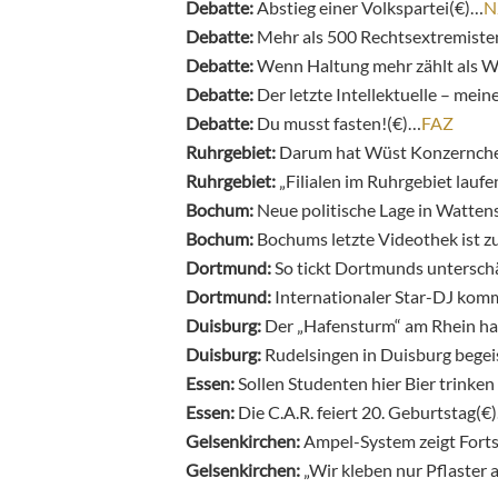
Debatte:
Abstieg einer Volkspartei(€)…
N
Debatte:
Mehr als 500 Rechtsextremiste
Debatte:
Wenn Haltung mehr zählt als W
Debatte:
Der letzte Intellektuelle – mei
Debatte:
Du musst fasten!(€)…
FAZ
Ruhrgebiet:
Darum hat Wüst Konzernchef
Ruhrgebiet:
„Filialen im Ruhrgebiet laufe
Bochum:
Neue politische Lage in Wattens
Bochum:
Bochums letzte Videothek ist 
Dortmund:
So tickt Dortmunds untersch
Dortmund:
Internationaler Star-DJ ko
Duisburg:
Der „Hafensturm“ am Rhein hat
Duisburg:
Rudelsingen in Duisburg bege
Essen:
Sollen Studenten hier Bier trinken
Essen:
Die C.A.R. feiert 20. Geburtstag(€
Gelsenkirchen:
Ampel-System zeigt Forts
Gelsenkirchen:
„Wir kleben nur Pflaster