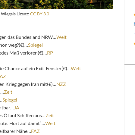
 Wiegels Lizenz:
CC BY 3.0
egen das Bundesland NRW…
Welt
chon weg?(€)…
Spiegel
jedes Maß verloren(€)…
RP
ie Chance auf ein Exit-Fenster(€)…
Welt
FAZ
den Krieg gegen Iran mit(€)…
NZZ
n…
Zeit
)…
Spiegel
htbar…
JA
s Öl auf Schiffen aus…
Zeit
eute: Hört auf damit“…
Welt
reifbarer Nähe…
FAZ