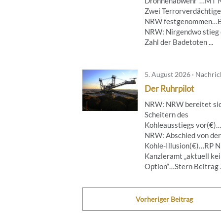
Drohnenabwehr“…MT 
Zwei Terrorverdächtige
NRW festgenommen…B
NRW: Nirgendwo stieg 
Zahl der Badetoten ...
5. August 2026 · Nachri
Der Ruhrpilot
NRW: NRW bereitet sic
Scheitern des
Kohleausstiegs vor(€)
NRW: Abschied von der
Kohle-Illusion(€)…RP 
Kanzleramt „aktuell ke
Option“…Stern Beitrag .
Vorheriger Beitrag