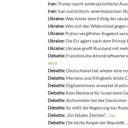
Iran:
Trump macht widersprüchliche Aus
Iran:
Iran soll britisch-amerikanischen S
Ukraine:
Was hinter dem Erfolg der ukrai
Ukraine:
Wie sich der Widerstand gegen 
Ukraine:
Putins vergiftetes Angebot ver
Ukraine:
Die EU agiert nach dem Prinzip
Ukraine:
Ukraine greift Russland mit me
Debatte:
Französische Atomkraftwerke we
Welt
Debatte:
Deutschland hat wieder eine n
Debatte:
Merzens und Klingbeils letzte 
Debatte:
Digitalminister erwartet drast
Debatte:
Kein Beistand für Israel beim G
Debatte:
Antisemiten bei der Deutschen
Debatte:
So reißt die Regierung das Ru
Debatte:
„Ein fatales Zeichen“…
taz
Debatte:
Die letzte Ampel der Republik…