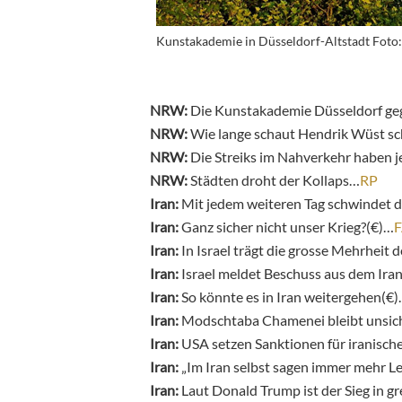
Kunstakademie in Düsseldorf-Altstadt Foto:
NRW:
Die Kunstakademie Düsseldorf g
NRW:
Wie lange schaut Hendrik Wüst s
NRW:
Die Streiks im Nahverkehr haben 
NRW:
Städten droht der Kollaps…
RP
Iran:
Mit jedem weiteren Tag schwindet d
Iran:
Ganz sicher nicht unser Krieg?(€)…
Iran:
In Israel trägt die grosse Mehrheit 
Iran:
Israel meldet Beschuss aus dem Ira
Iran:
So könnte es in Iran weitergehen(€
Iran:
Modschtaba Chamenei bleibt unsic
Iran:
USA setzen Sanktionen für iranische
Iran:
„Im Iran selbst sagen immer mehr L
Iran:
Laut Donald Trump ist der Sieg in g