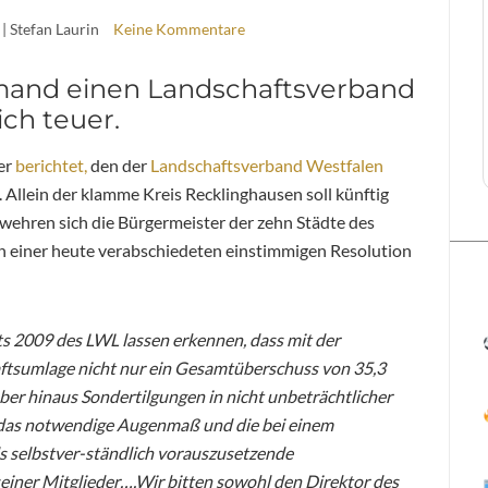
| Stefan Laurin
Keine Kommentare
emand einen Landschaftsverband
ich teuer.
er
berichtet,
den der
Landschaftsverband Westfalen
llein der klamme Kreis Recklinghausen soll künftig
 wehren sich die Bürgermeister der zehn Städte des
n einer heute verabschiedeten einstimmigen Resolution
s 2009 des LWL lassen erkennen, dass mit der
tsumlage nicht nur ein Gesamtüberschuss von 35,3
er hinaus Sondertilgungen in nicht unbeträchtlicher
 das notwendige Augenmaß und die bei einem
ls selbstver-ständlich vorauszusetzende
seiner Mitglieder….Wir bitten sowohl den Direktor des