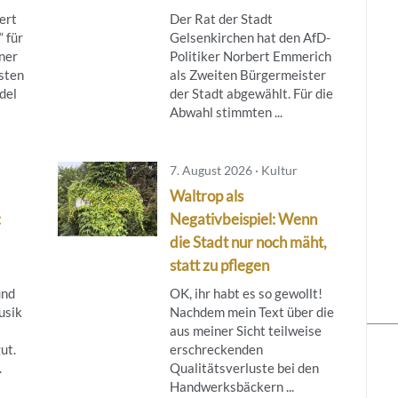
ert
Der Rat der Stadt
 für
Gelsenkirchen hat den AfD-
ner
Politiker Norbert Emmerich
sten
als Zweiten Bürgermeister
del
der Stadt abgewählt. Für die
Abwahl stimmten ...
7. August 2026 · Kultur
Waltrop als
:
Negativbeispiel: Wenn
die Stadt nur noch mäht,
statt zu pflegen
und
OK, ihr habt es so gewollt!
usik
Nachdem mein Text über die
aus meiner Sicht teilweise
ut.
erschreckenden
.
Qualitätsverluste bei den
Handwerksbäckern ...