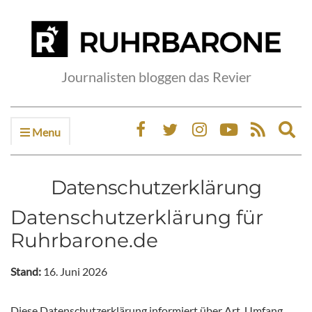
Journalisten bloggen das Revier
Menu
Ex
sea
fo
Datenschutzerklärung
Datenschutzerklärung für
Ruhrbarone.de
Stand:
16. Juni 2026
Diese Datenschutzerklärung informiert über Art, Umfang