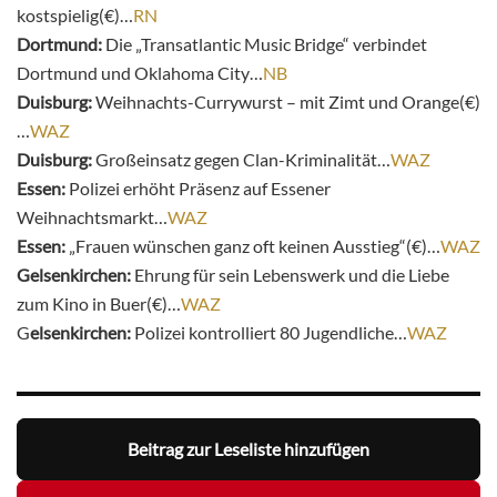
kostspielig(€)…
RN
Dortmund:
Die „Transatlantic Music Bridge“ verbindet
Dortmund und Oklahoma City…
NB
Duisburg:
Weihnachts-Currywurst – mit Zimt und Orange(€)
…
WAZ
Duisburg:
Großeinsatz gegen Clan-Kriminalität…
WAZ
Essen:
Polizei erhöht Präsenz auf Essener
Weihnachtsmarkt…
WAZ
Essen:
„Frauen wünschen ganz oft keinen Ausstieg“(€)…
WAZ
Gelsenkirchen:
Ehrung für sein Lebenswerk und die Liebe
zum Kino in Buer(€)…
WAZ
G
elsenkirchen:
Polizei kontrolliert 80 Jugendliche…
WAZ
Beitrag zur Leseliste hinzufügen