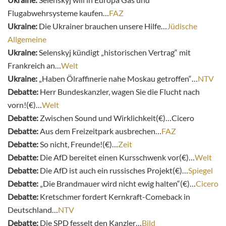
Flugabwehrsysteme kaufen…
FAZ
Ukraine:
Die Ukrainer brauchen unsere Hilfe…
Jüdische
Allgemeine
Ukraine:
Selenskyj kündigt „historischen Vertrag“ mit
Frankreich an…
Welt
Ukraine:
„Haben Ölraffinerie nahe Moskau getroffen“…
NTV
Debatte:
Herr Bundeskanzler, wagen Sie die Flucht nach
vorn!(€)…
Welt
Debatte:
Zwischen Sound und Wirklichkeit(€)…Cicero
Debatte:
Aus dem Freizeitpark ausbrechen…
FAZ
Debatte:
So nicht, Freunde!(€)…
Zeit
Debatte:
Die AfD bereitet einen Kursschwenk vor(€)…
Welt
Debatte:
Die AfD ist auch ein russisches Projekt(€)…
Spiegel
Debatte:
„Die Brandmauer wird nicht ewig halten“(€)…
Cicero
Debatte:
Kretschmer fordert Kernkraft-Comeback in
Deutschland…
NTV
Debatte:
Die SPD fesselt den Kanzler…
Bild