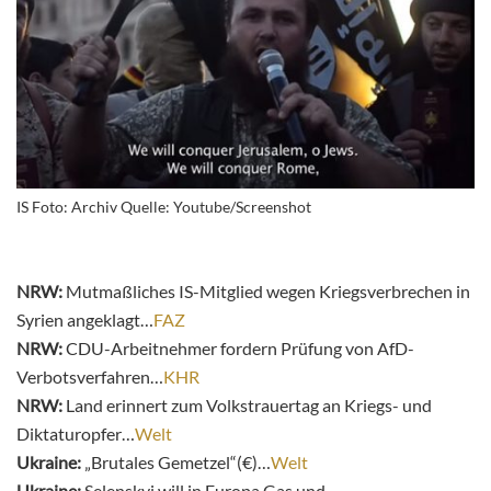
IS Foto: Archiv Quelle: Youtube/Screenshot
NRW:
Mutmaßliches IS-Mitglied wegen Kriegsverbrechen in
Syrien angeklagt…
FAZ
NRW:
CDU-Arbeitnehmer fordern Prüfung von AfD-
Verbotsverfahren…
KHR
NRW:
Land erinnert zum Volkstrauertag an Kriegs- und
Diktaturopfer…
Welt
Ukraine:
„Brutales Gemetzel“(€)…
Welt
Ukraine:
Selenskyj will in Europa Gas und