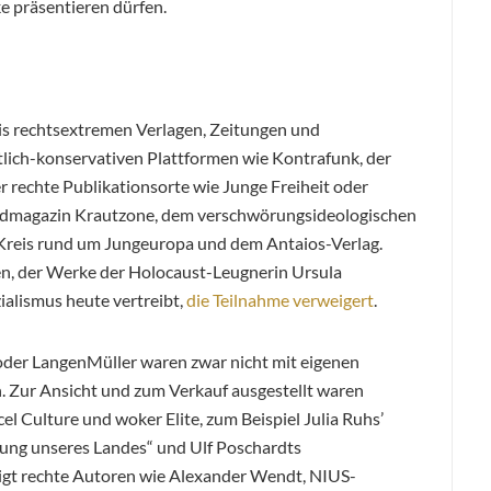
e präsentieren dürfen.
bis rechtsextremen Verlagen, Zeitungen und
lich-konservativen Plattformen wie Kontrafunk, der
r rechte Publikationsorte wie Junge Freiheit oder
endmagazin Krautzone, dem verschwörungsideologischen
eis rund um Jungeuropa und dem Antaios-Verlag.
n, der Werke der Holocaust-Leugnerin Ursula
ialismus heute vertreibt,
die Teilnahme verweigert
.
oder LangenMüller waren zwar nicht mit eigenen
n. Zur Ansicht und zum Verkauf ausgestellt waren
l Culture und woker Elite, zum Beispiel Julia Ruhs’
ung unseres Landes“ und Ulf Poschardts
ßigt rechte Autoren wie Alexander Wendt, NIUS-