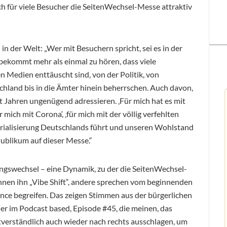
ich für viele Besucher die SeitenWechsel-Messe attraktiv
in der Welt: „Wer mit Besuchern spricht, sei es in der
bekommt mehr als einmal zu hören, dass viele
 Medien enttäuscht sind, von der Politik, von
chland bis in die Ämter hinein beherrschen. Auch davon,
 Jahren ungenügend adressieren. ‚Für mich hat es mit
r mich mit Corona‘, ‚für mich mit der völlig verfehlten
ustrialisierung Deutschlands führt und unseren Wohlstand
 Publikum auf dieser Messe.“
ngswechsel – eine Dynamik, zu der die SeitenWechsel-
nen ihn „Vibe Shift“, andere sprechen vom beginnenden
nce begreifen. Das zeigen Stimmen aus der bürgerlichen
uer im Podcast based, Episode #45, die meinen, das
tverständlich auch wieder nach rechts ausschlagen, um