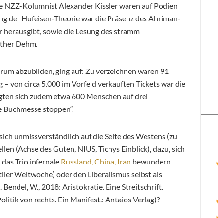
ige NZZ-Kolumnist Alexander Kissler waren auf Podien
ung der Hufeisen-Theorie war die Präsenz des Ahriman-
r herausgibt, sowie die Lesung des stramm
ether Dehm.
rum abzubilden, ging auf: Zu verzeichnen waren 91
 – von circa 5.000 im Vorfeld verkauften Tickets war die
gten sich zudem etwa 600 Menschen auf drei
 Buchmesse stoppen“.
sich unmissverständlich auf die Seite des Westens (zu
llen (Achse des Guten, NIUS, Tichys Einblick), dazu, sich
 das Trio infernale
Russland, China, Iran
bewundern
ler Weltwoche) oder den Liberalismus selbst als
ndel, W., 2018: Aristokratie. Eine Streitschrift.
litik von rechts. Ein Manifest.: Antaios Verlag)?