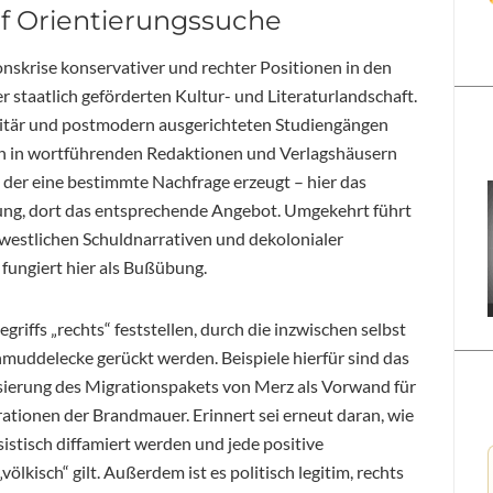
uf Orientierungssuche
onskrise konservativer und rechter Positionen in den
r staatlich geförderten Kultur- und Literaturlandschaft.
ritär und postmodern ausgerichteten Studiengängen
h in wortführenden Redaktionen und Verlagshäusern
 der eine bestimmte Nachfrage erzeugt – hier das
ung, dort das entsprechende Angebot. Umgekehrt führt
westlichen Schuldnarrativen und dekolonialer
 fungiert hier als Bußübung.
Begriffs „rechts“ feststellen, durch die inzwischen selbst
chmuddelecke gerückt werden. Beispiele hierfür sind das
ierung des Migrationspakets von Merz als Vorwand für
ationen der Brandmauer. Erinnert sei erneut daran, wie
sistisch diffamiert werden und jede positive
lkisch“ gilt. Außerdem ist es politisch legitim, rechts