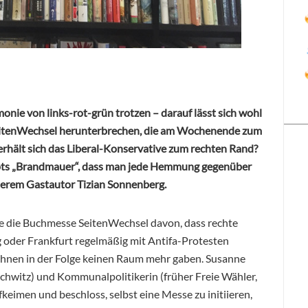
onie von links-rot-grün trotzen – darauf lässt sich wohl
itenWechsel
herunterbrechen, die am Wochenende zum
verhält sich das Liberal-Konservative zum rechten Rand?
pts „Brandmauer“, dass man jede Hemmung gegenüber
erem Gastautor Tizian Sonnenberg.
te die Buchmesse SeitenWechsel davon, dass rechte
g oder Frankfurt regelmäßig mit Antifa-Protesten
 ihnen in der Folge keinen Raum mehr gaben. Susanne
schwitz) und
Kommunalpolitikerin (früher Freie Wähler,
keimen und beschloss, selbst eine Messe zu initiieren,