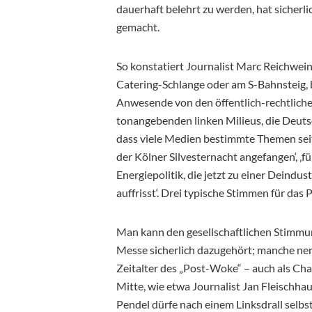
dauerhaft belehrt zu werden, hat sicherl
gemacht.
So konstatiert Journalist Marc Reichwein 
Catering-Schlange oder am S-Bahnsteig, 
Anwesende von den öffentlich-rechtlichen
tonangebenden linken Milieus, die Deuts
dass viele Medien bestimmte Themen seit
der Kölner Silvesternacht angefangen‘, ‚fü
Energiepolitik, die jetzt zu einer Deind
auffrisst‘. Drei typische Stimmen für das
Man kann den gesellschaftlichen Stimmu
Messe sicherlich dazugehört; manche nen
Zeitalter des „Post-Woke“ – auch als Cha
Mitte, wie etwa Journalist Jan Fleischha
Pendel dürfe nach einem Linksdrall selbs