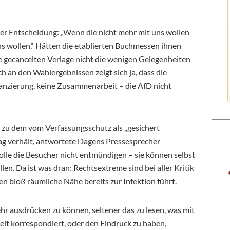
er Entscheidung: „Wenn die nicht mehr mit uns wollen
ns wollen.“ Hätten die etablierten Buchmessen ihnen
e gecancelten Verlage nicht die wenigen Gelegenheiten
 an den Wahlergebnissen zeigt sich ja, dass die
anzierung, keine Zusammenarbeit – die AfD nicht
l zu dem vom Verfassungsschutz als „gesichert
ag verhält, antwortete Dagens Pressesprecher
e die Besucher nicht entmündigen – sie können selbst
len. Da ist was dran: Rechtsextreme sind bei aller Kritik
en bloß räumliche Nähe bereits zur Infektion führt.
r ausdrücken zu können, seltener das zu lesen, was mit
t korrespondiert, oder den Eindruck zu haben,