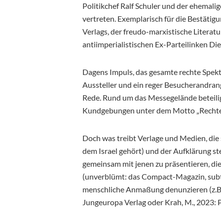
Politikchef Ralf Schuler und der ehemal
vertreten. Exemplarisch für die Bestätig
Verlags
,
der freudo-marxistische Literatu
antiimperialistischen Ex-Parteilinken Di
Dagens Impuls, das gesamte rechte Spekt
Aussteller und ein reger Besucherandrang
Rede. Rund um das Messegelände beteili
Kundgebungen unter dem Motto „Rechte
Doch was treibt Verlage und Medien, die 
dem Israel gehört) und der Aufklärung ste
gemeinsam mit jenen zu präsentieren, die
(unverblümt: das Compact-Magazin, subti
menschliche Anmaßung denunzieren (z.B. Be
Jungeuropa Verlag oder Krah, M., 2023: Po