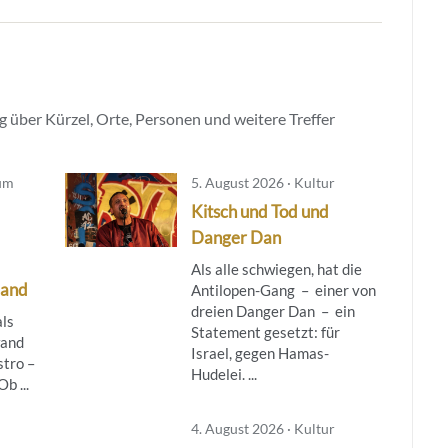
 über Kürzel, Orte, Personen und weitere Treffer
hum
5. August 2026 · Kultur
Kitsch und Tod und
Danger Dan
Als alle schwiegen, hat die
land
Antilopen-Gang – einer von
dreien Danger Dan – ein
als
Statement gesetzt: für
wand
Israel, gegen Hamas-
stro –
Hudelei. ...
b ...
4. August 2026 · Kultur