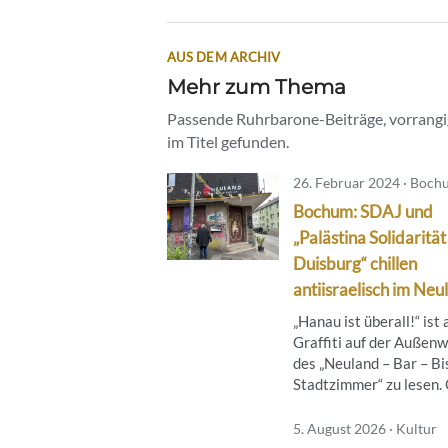
AUS DEM ARCHIV
Mehr zum Thema
Passende Ruhrbarone-Beiträge, vorrangig
im Titel gefunden.
26. Februar 2024 · Boc
Bochum: SDAJ und
„Palästina Solidarität
Duisburg“ chillen
antiisraelisch im Neu
„Hanau ist überall!“ ist 
Graffiti auf der Außen
des „Neuland – Bar – Bi
Stadtzimmer“ zu lesen. O
5. August 2026 · Kultur