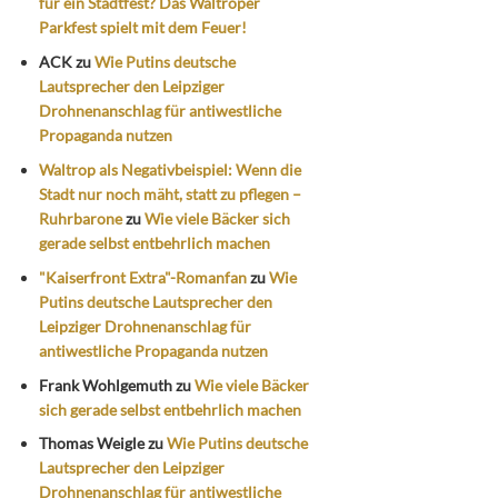
für ein Stadtfest? Das Waltroper
Parkfest spielt mit dem Feuer!
ACK
zu
Wie Putins deutsche
Lautsprecher den Leipziger
Drohnenanschlag für antiwestliche
Propaganda nutzen
Waltrop als Negativbeispiel: Wenn die
Stadt nur noch mäht, statt zu pflegen –
Ruhrbarone
zu
Wie viele Bäcker sich
gerade selbst entbehrlich machen
"Kaiserfront Extra"-Romanfan
zu
Wie
Putins deutsche Lautsprecher den
Leipziger Drohnenanschlag für
antiwestliche Propaganda nutzen
Frank Wohlgemuth
zu
Wie viele Bäcker
sich gerade selbst entbehrlich machen
Thomas Weigle
zu
Wie Putins deutsche
Lautsprecher den Leipziger
Drohnenanschlag für antiwestliche