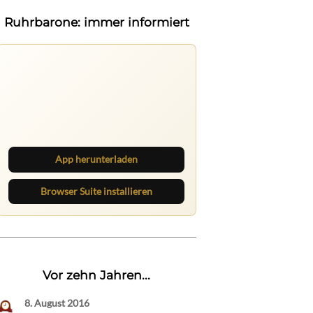
Ruhrbarone: immer informiert
Ruhrbarone auf allen Geräten
Lies unterwegs weiter, speichere
Beiträge und behalte neue Texte
direkt im Browser im Blick.
App herunterladen
Browser Suite installieren
Vor zehn Jahren...
8. August 2016