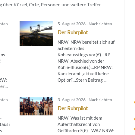
 über Kürzel, Orte, Personen und weitere Treffer
chten
5. August 2026 · Nachrichten
Der Ruhrpilot
NRW: NRW bereitet sich auf
Scheitern des
ins
Kohleausstiegs vor(€)…RP
:
NRW: Abschied von der
Kohle-Illusion(€)…RP NRW:
Kanzleramt „aktuell keine
NRW:
Option“…Stern Beitrag ...
r ...
chten
3. August 2026 · Nachrichten
Der Ruhrpilot
-
NRW: Was ist mit dem
taus?
Aufenthaltsrecht von
s
Gefährdern?(€)…WAZ NRW: