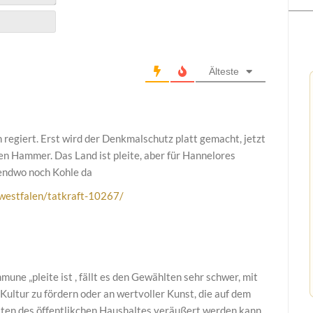
Älteste
egiert. Erst wird der Denkmalschutz platt gemacht, jetzt
 Hammer. Das Land ist pleite, aber für Hannelores
gendwo noch Kohle da
westfalen/tatkraft-10267/
une „pleite ist , fällt es den Gewählten sehr schwer, mit
Kultur zu fördern oder an wertvoller Kunst, die auf dem
ten des öffentlikchen Haushaltes veräußert werden kann,