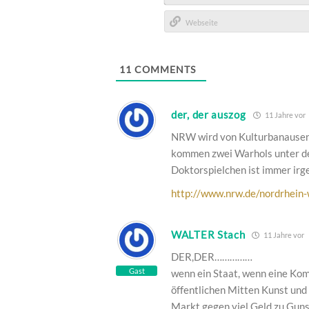
E-
Mail*
Webseite
11
COMMENTS
der, der auszog
11 Jahre vor
NRW wird von Kulturbanausen r
kommen zwei Warhols unter den
Doktorspielchen ist immer ir
http://www.nrw.de/nordrhein-
WALTER Stach
11 Jahre vor
DER,DER……………
Gast
wenn ein Staat, wenn eine Komm
öffentlichen Mitten Kunst und 
Markt gegen viel Geld zu Guns