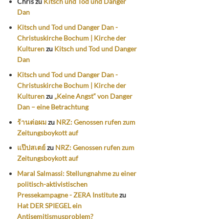
Chris
zu
Kitsch und Tod und Danger
Dan
Kitsch und Tod und Danger Dan -
Christuskirche Bochum | Kirche der
Kulturen
zu
Kitsch und Tod und Danger
Dan
Kitsch und Tod und Danger Dan -
Christuskirche Bochum | Kirche der
Kulturen
zu
„Keine Angst“ von Danger
Dan – eine Betrachtung
ร้านต่อผม
zu
NRZ: Genossen rufen zum
Zeitungsboykott auf
แป๊ปสเตย์
zu
NRZ: Genossen rufen zum
Zeitungsboykott auf
Maral Salmassi: Stellungnahme zu einer
politisch-aktivistischen
Pressekampagne - ZERA Institute
zu
Hat DER SPIEGEL ein
Antisemitismusproblem?