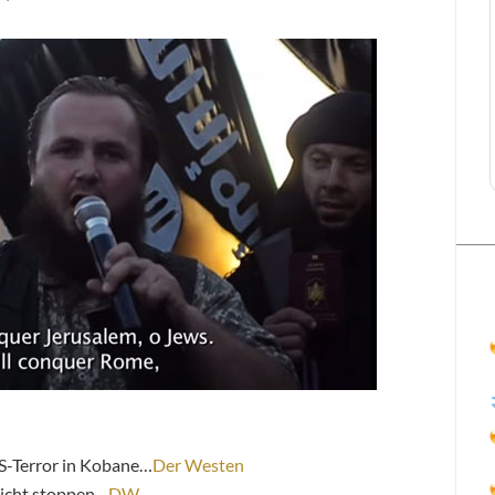
IS-Terror in Kobane…
Der Westen
nicht stoppen…
DW