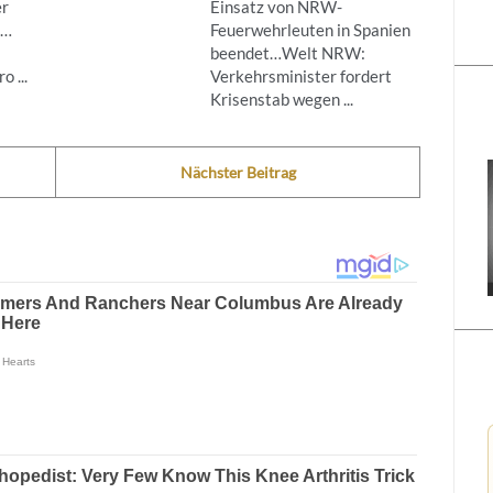
er
Einsatz von NRW-
g…
Feuerwehrleuten in Spanien
beendet…Welt NRW:
 ...
Verkehrsminister fordert
Krisenstab wegen ...
Nächster Beitrag