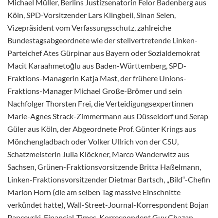
Michael Müller, Berlins Justizsenatorin Felor Badenberg aus
Köln, SPD-Vorsitzender Lars Klingbeil, Sinan Selen,
Vizepräsident vom Verfassungsschutz, zahlreiche
Bundestagsabgeordnete wie der stellvertretende Linken-
Parteichef Ates Gürpinar aus Bayern oder Sozialdemokrat
Macit Karaahmetoğlu aus Baden-Württemberg, SPD-
Fraktions-Managerin Katja Mast, der frühere Unions-
Fraktions-Manager Michael Große-Brömer und sein
Nachfolger Thorsten Frei, die Verteidigungsexpertinnen
Marie-Agnes Strack-Zimmermann aus Düsseldorf und Serap
Güler aus Köln, der Abgeordnete Prof. Günter Krings aus
Mönchengladbach oder Volker Ullrich von der CSU,
Schatzmeisterin Julia Klöckner, Marco Wanderwitz aus
Sachsen, Grünen-Fraktionsvorsitzende Britta Haßelmann,
Linken-Fraktionsvorsitzender Dietmar Bartsch, „Bild“-Chefin
Marion Horn (die am selben Tag massive Einschnitte
verkündet hatte), Wall-Street-Journal-
Korrespondent Bojan
Pancevski, Financial-Times-Korrespondent Guy Chazan,