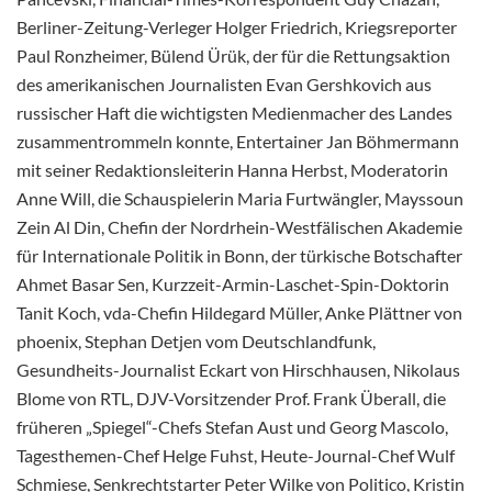
Berliner-Zeitung-Verleger Holger Friedrich, Kriegsreporter
Paul Ronzheimer, Bülend Ürük, der für die Rettungsaktion
des amerikanischen Journalisten Evan Gershkovich aus
russischer Haft die wichtigsten Medienmacher des Landes
zusammentrommeln konnte, Entertainer Jan Böhmermann
mit seiner Redaktionsleiterin Hanna Herbst, Moderatorin
Anne Will, die Schauspielerin Maria Furtwängler, Mayssoun
Zein Al Din, Chefin der Nordrhein-Westfälischen Akademie
für Internationale Politik in Bonn, der türkische Botschafter
Ahmet Basar Sen, Kurzzeit-Armin-Laschet-Spin-
Doktorin
Tanit Koch, vda-Chefin Hildegard Müller, Anke Plättner von
phoenix, Stephan Detjen vom Deutschlandfunk,
Gesundheits-Journalist Eckart von Hirschhausen, Nikolaus
Blome von RTL, DJV-Vorsitzender Prof. Frank Überall, die
früheren „Spiegel“-Chefs Stefan Aust und Georg Mascolo,
Tagesthemen-Chef Helge Fuhst, Heute-Journal-Chef Wulf
Schmiese, Senkrechtstarter Peter Wilke von Politico, Kristin