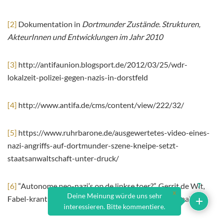
[2]
Dokumentation in
Dortmunder Zustände. Strukturen,
AkteurInnen und Entwicklungen im Jahr 2010
[3]
http://antifaunion.blogsport.de/2012/03/25/wdr-
lokalzeit-polizei-gegen-nazis-in-dorstfeld
[4]
http://www.antifa.de/cms/content/view/222/32/
[5]
https://www.ruhrbarone.de/ausgewertetes-video-eines-
nazi-angriffs-auf-dortmunder-szene-kneipe-setzt-
staatsanwaltschaft-unter-druck/
[6]
“Autonome neo-nazi’s op de linkse toer?”, Gerrit de Wit,
7
x
Deine Meinung würde uns sehr
Fabel-krant 95/96,Gebladerte Archief, www.doorbraak.eu.
interessieren. Bitte kommentiere.